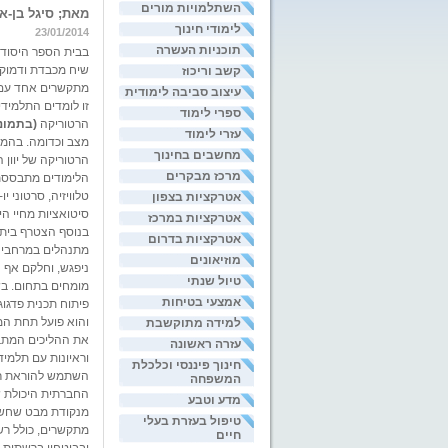
השתלמויות מורים
מאת; סיגל בן-א
לימודי חינוך
23/01/2014
תוכניות העשרה
בבית הספר היסודי
שיח מכבדת ודמוק
קשב וריכוז
מתקשרים אחד עם 
עיצוב סביבה לימודית
זו לומדים התלמידי
ספרי לימוד
הרטוריקה
(בתמונה
עזרי לימוד
מצב וכדומה. בהמש
מחשבים בחינוך
הרטוריקה של יוון 
מרכז מבקרים
הלימודים מתבססת
טלוויזיה, סרטוני י
אטרקציות בצפון
סיטואציות מחיי הי
אטרקציות במרכז
בנוסף הצטרף בית 
אטרקציות בדרום
מתנהלים במרחבי ה
מוזיאונים
ניפגש, וחלקם אף 
טיול שנתי
מומחים בתחום. בש
אמצעי בטיחות
פיתוח תכנית פדגו
והוא פועל תחת המ
למידה מתוקשבת
את ההליכים המתבצ
עזרה ראשונה
וראיונות עם תלמיד
חינוך פיננסי וכלכלת
השתמש להוראת רט
המשפחה
החברתית היכולת ש
מדע וטבע
מנקודת מבט שחשוב
טיפול בעזרת בעלי
מתקשרים, כולל רש
חיים