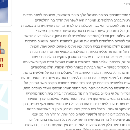
רצי
 טשרניחובסקי בחיפה מתנהל הליך חינוכי משמעותי, שמטרתו לפתח תרבות
רטית בקרב התלמידים. המטרה היא ל
שפר את הדרך בה התלמידים
השני;
להטמיע יחסי כבוד וסובלנות וכן לפתח
מודעות אתית וערכית. במסגרת
ם, בכל השכבות, שיעור בשבוע ברטוריקה ושיעור בתאטרון. בשיעורי
. צילום ירון סקג'יו)
לומדים התלמידים לנסח טיעון, להעלות בעיה, לתאר
ך לומדים התלמידים להציג את הטיעון, להתווכח ולנאום. מושגים מתרבות
הופכים לחלק מהשיח בבית הספר, כמו אתוס, פאתוס, לוגוס ועוד. תכנית
 על הוראה פרונטלית בכיתה, המשולבת באמצעי המחשה, כמו תכניות
ו-טיוב, אתרי אינטרנט ועוד. בשיעורי התאטרון עוסקים התלמידים בניתוח
ום יום, בדרמה, אלתור ועוד. במסגרת זו מושם דגש על שפת הגוף ומשמעותה.
הספר ל"ניפגש" – רשת חברתית בטוחה לילדי היסודי. ח
לק מהלימודים
רשת וחלק בכיתה. תלמידי כיתות ג' ו-ד' מקבלים הדרכה על הגלישה ברשת
הופכים לנאמני תקשוב.
את התכנית ללימודי רטוריקה פיתח בית הספר יחד עם
נת הלימודים הקודמת אף זכה בית הספר בתעודת הוקרה משר החינוך, על
גית חדשנית בהוראת רטוריקה.
בית הספר טשרניחובסקי מוגדר כמקדם ניסוי,
טרייה של גף ניסויים במשרד החינוך. במסגרת זו בודק בית הספר מחקרית
עים בו, בסיוע אנשי אקדמיה. בית הספר מעביר שאלונים, עורך תצפיות
ים ומורים ועוד. לצורך פיתוח התכנית קיבל בית הספר שעות מגף ניסויים, בהן
וריקה ותאטרון.
מנהל בית הספר,
דורון ויינברג, מציין כי באמצעות הרשת
ל התלמידים להיפתח ולתקשר לעתים קלה יותר. "ההליך החינוכי יוצא
 שהניסיון ליצור תרבות שיח חדשה יכיל את כל המקומות בהם הילדים
ת חברתית. חלק ממה שהילדים לומדים זה איך מתקשרים בכבוד, בנעימות