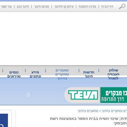
דף הבית
מרכז הזמנות
עיתון קו לחינוך
פורום חינוך
חינוך נכון
צור קשר
שולחן
מאמרים
חדשות
מידע
כנסים
העבודה
ומחקרים
חינוך
ונתונים
ואירועים
למנהל
בחינוך
ם ומחקרים בחינוך
>
מחשבים בחינוך
ית; שינוי השיח בבית הספר באמצעות רשת
ובסקי