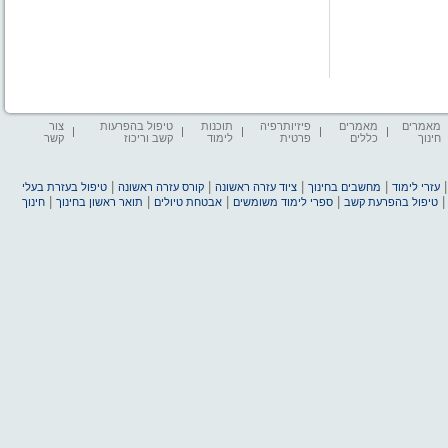
מאמרים
מאמרים
פיזיותרפיה
תוכנות
טיפול בהפרעות
צור
חינוך
כללים
פרטית
לימוד
קשב וריכוז
קשר
|
|
|
|
עזרי לימוד
מחשבים בחינוך
ציוד עזרה ראשונה
קורס עזרה ראשונה
טיפול בעזרת בעלי
|
|
|
|
טיפול בהפרעת קשב
ספרי לימוד משומשים
אבטחת טיולים
תואר ראשון בחינוך
חינוך