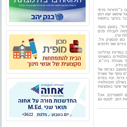
כו ב״תחרות פרסי
 שימוש יוצא דופן
ר בעיקר ביוזמות
ית";
בסגנון טקסי
ינות לקבלת פנים
ות ערב.
ו פנסוניק ודל.
ניים ושני תיכונים
במדינת קרוליינה
התלמידים במשחקי
ל מנהלת ביה״ס,
ם הידע.
המעוצב כגרסה של
פרס נוסף של עשרת
 גירסי, זכה בפרס
דולר, על הצלחתו בשילוב הטכנולוגיה
קשר שיצר באמצעות
 למצטיינים, אבל
ת דופן. לטקס גם