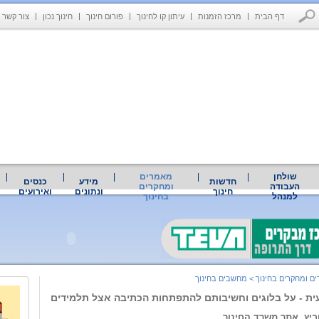
דף הבית
מרכז הזמנות
עיתון קו לחינוך
פורום חינוך
חינוך נכון
צור קשר
שולחן
מאמרים
חדשות
מידע
כנסים
העבודה
ומחקרים
חינוך
ונתונים
ואירועים
למנהל
בחינוך
ם ומחקרים בחינוך
>
מחשבים בחינוך
ית - על בלוגים וחשיבותם להתפתחות הכתיבה אצל תלמידים
וביץ, אתר משרד החינוך