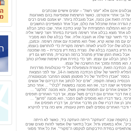
בלוגים אינם אלא "יומני רשת" – יומנים אישיים שנכתבים
על גבי אתרי אינטרנט, כאשר הרשימות שמופיעות בהם מאורגנות
גדרה הזאת אכן נכונה, אבל מוגבלת ביותר. יש אמנם סוגים רבים
אין הגדרה אחת שתכלול את כולם, אבל אחד המאפיינים החשובים
ים הוא ההמלצה התמציתית על קטע כתיבה אחר, שבו כותב הבלוג
וג אחד מוצא בבלוג אחר רשימה מעניינת במיוחד ויוצר קישור אליה
ך כדי תיאור קצר שלה או תגובה אליה. אולי בבלוג שלו הוא מסביר
 עם מה שהוא קרא, ואולי הוא מתווכח עם אותה רשימה. וכמובן,
הבלוג שלו יוכל להגיע לאותה רשימה מקורית כדי להתרשם בעצמו,
 הדיון בתגובה בבלוג שלו. נוצרת במת דיון ציבורית – מה שמכונה
 אבל באותו הזמן שהדיון מתנהל ברמה הציבורית, מתרחש גם דיון
של כותב הבלוג עם עצמו. תוך כדי בחירת אותן רשימות שאליהן כותב
, הוא מפתח ומזכך את החשיבה של עצמו.
ם, הכתיבה הזאת, הנעזרת והמופעלת על ידי טכנולוגיות מודרניות
ביותר, דומה להפליא לתיאור של עולם הכתיבה מהמאה ה-14, עוד לפני המצאת
בספר "אובדן הילדות" של ניל פוסטמן מצטט המחבר מבונוונטורה,
הכנסייה באותה תקופה; "אדם יכול לכתוב את דבריהם של אנשים
יוסיף או ישנה דבר, ואז הוא מכונה בפשטות "לבלר" ... אחר כותב
אנשים אחרים עם תוספות שאינן משלו, והוא מכונה "מלקט" ...
ם את דברי אחרים וגם דברים משל עצמו, אך דברי האחרים תופסים
זי, בעוד דבריו הוא מוספים לשם הסבר, הוא מכונה "פרשן" ...
ותב הן את דבריו שלו והן מדברי אחרים, אך דבריו תופסים את
ודברי האחרים נוספים לשם חיזוק טענותיו, איש כזה צריך להיקרא
תב בתקופה שבה "העתקה" הייתה העתקה ביד, כאשר לא הייתה
יק", אלא במאמץ גדול. אבל בתיאור שלו אפשר לזהות סוגים שונים
שהתאפיינו במידת הידבקותם לטקסט ה"מקורי". את כל אחד מסוגי