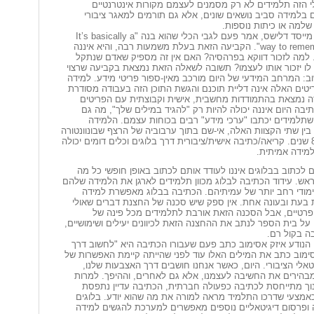
 הזה תלמידים לא רק מסמנים לעצמם מקורות אינטרנטיים
בלמידה סביב נושאים שונים, אלא גם תורמים למאגר ציבורי
למה או כיתות נוספות.
יהושוע שכטר, מייסד דלישס, אמר פעם לגבי הכלי שהוא בנה "It’s basically a
way to remember in public". הקביעה הזאת בעלת משמעות רבה, והיא איננה
 למה לזכור דווקא בפרהסיה? האם אין זה מספיק שאדם שנתקל
לו יזכור אותו לעצמו? תשובה לשאלה הזאת נמצאת בקביעה שרצוי
וב: המרחב המידעי של היום מורכב מאין-ספור פריטי מידע. למידה
טים האלה אינה דליית תוכנם והגשת התוכן הזה בעבודה מסודרת
ה נמצאת בהתמודדות מחשבית, אישית וקבוצתית עם הפריטים
יבה היום איננה יכולה להיות רק "להגיד במילים שלך", מה גם
תלמידים יכתבו "ערכי מידע" רבים בכוחות עצמם. הלמידה
ין שתי הקצוות האלה, אי-שם בתוך ערבוביה של הרצף שבונוונטורה
תיאר לפני 800 שנים. קריאה/כתיבה אישית/ציבורית דרך בלוגים וכלים דומים יכולה
למידה אמיתית.
 לכתוב בבלוגים איננו לעודד אותם לכתוב באופן חופשי כל מה
אש. עידוד הכתיבה לבלוג מכוון תלמידים לארגן את הלמידה שלהם
מודי רחב יותר של עמיתיהם. הכתיבה בבלוג מאפשרת למידה
ת בעת ובעונה אחת. אין ספק שיש סכנה של החצנת דברים שאולי
 פרטיים, אבל הסכנה הזאת אורבת לתלמידים מכל פינה של
על בית הספר לנתב את ההחצנה הזאת לכיוונים יעילים ושימושיים,
בה בקול רם.
 הנודע איזק אסימוב כתב פעם שעבורו הכתיבה היא "לחשוב דרך
ימוב כתב את המילים האלו עוד לפני שהייתה קיימת האפשרות של
אלי הציבורי. היום, כאשר אנחנו חושבים דרך האצבעות שלנו,
מבהירים את החשיבה לעצמנו, אלא גם לאחרים, וההיפך. למרות
ך מתייחסת לכתיבה כפעולה חברתית, הכתיבה עדיין נתפסת
אמצעי שדרכו התלמיד מראה למורה את מה שהוא יודע. בלוגים
 ופרסום דיגיטאליים נוספים מאפשרים למערכת להגשים למידה