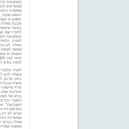
באמצעות הכלי
שמסייעים להם 
שמשרת כיתה ש
מובנת מאליה.
במקור שימושי 
להזכיר שוב וש
באמצעות הפרי
למורה. הלמיד
האלה. לכן הכת
שקשה לצפות ש
נמצאת אי-שם ב
להוות בסיס ל
לעודד תלמידים
שעולה להם לר
בתוך מרחב לי
אישית וציבורי
עדיף שיישארו
התרבות שלנו. 
בכיוון של חשי
הסופר הבדיוני
האצבעות". אס
הפרסום הדיגיט
אנחנו לא רק 
שמערכת החינו
אצלה בעיקר כ
ואמצעי שמירה