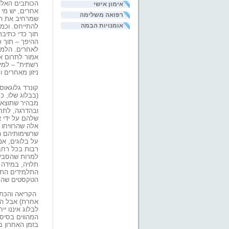
הכותבים האלו
אימון אישי
אחרים, יש מי 
רפואה משלימה
שמרחיב את הד
אומנויות הבמה
להתייחס. וכמו
תוך כדי כתיב
ההיפך – תוך 
לאחרים. הלמי
אמור לתרום א
רשתית" – למי
ניזון מאחרים ו
קונרד גלוגאוס
(בבלוג שלו, כ
מבהיר שתוצאו
ובהדרגה, לתח
שלהם על ידי א
אלה שהרוויחו
שרשימותיהם ה
על בלוגים, אנ
רבות בכל רחב
למרות שהסביב
תלויה, במידה
התלמידים התח
הטקסטים שהם
הקריאה והכתי
אחרת) אבל העי
לבלוג איננו יי
המהווים בסיס
בזמן האחרון ב