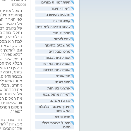
השתלמויות מורים
5/05/2009
לימודי חינוך
נהוג להסביר ש
תוכניות העשרה
(ומתפרסמים) 
לפי תאריך. הה
קשב וריכוז
של בלוגים, ו
עיצוב סביבה לימודית
של בלוגים רב
נתקל. כותב בל
ספרי לימוד
בבלוג שלו, תו
עזרי לימוד
למה הוא מסכים
מחשבים בחינוך
מי שקורא את 
וגם להמשיך את
מרכז מבקרים
"בלוגוספירה".
אטרקציות בצפון
פנימי, אישי, 
הבלוג מתייחס
אטרקציות במרכז
באופן די מדהי
אטרקציות בדרום
מוזיאונים
מכבש הדפוס. 
אחד ממשכילי 
טיול שנתי
אחרים, מבלי ש
אמצעי בטיחות
את דבריהם של 
שלישי כותב ג
למידה מתוקשבת
את המקום המרכ
עזרה ראשונה
וזה שלאחריו כ
חינוך פיננסי וכלכלת
המקום המרכזי 
המשפחה
"סופר".
מדע וטבע
בונוונטורה כ
טיפול בעזרת בעלי
אפשרות "להדב
חיים
של "כותבים" 