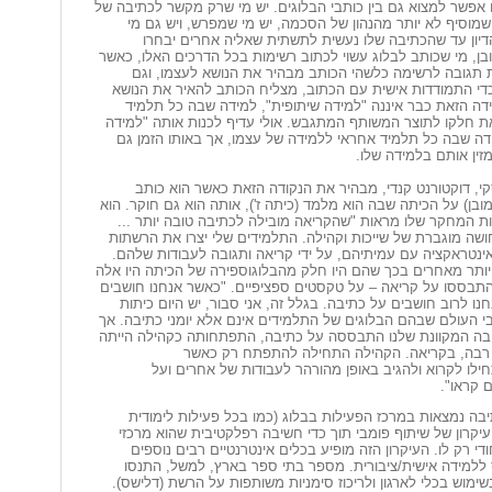
 אפשר למצוא גם בין כותבי הבלוגים. יש מי שרק מקשר לכתיבה של
שמוסיף לא יותר מהנהון של הסכמה, יש מי שמפרש, ויש גם מי
יון עד שהכתיבה שלו נעשית לתשתית שאליה אחרים יבחרו
בן, מי שכותב לבלוג עשוי לכתוב רשימות בכל הדרכים האלו, כאשר
ת תגובה לרשימה כלשהי הכותב מבהיר את הנושא לעצמו, וגם
כדי התמודדות אישית עם הכתוב, מצליח הכותב להאיר את הנושא
דה הזאת כבר איננה "למידה שיתופית", למידה שבה כל תלמיד
ת חלקו לתוצר המשותף המתגבש. אולי עדיף לכנות אותה "למידה
דה שבה כל תלמיד אחראי ללמידה של עצמו, אך באותו הזמן גם
מזין אותם בלמידה שלו.
קי, דוקטורנט קנדי, מבהיר את הנקודה הזאת כאשר הוא כותב
מובן) על הכיתה שבה הוא מלמד (כיתה ז'), אותה הוא גם חוקר. הוא
ת המחקר שלו מראות "שהקריאה מובילה לכתיבה טובה יותר ...
ושה מוגברת של שייכות וקהילה. התלמידים שלי יצרו את הרשתות
ינטראקציה עם עמיתיהם, על ידי קריאה ותגובה לעבודות שלהם.
 יותר מאחרים בכך שהם היו חלק מהבלוגוספירה של הכיתה היו אלה
תבססו על קריאה – על טקסטים ספציפיים. "כאשר אנחנו חושבים
חנו לרוב חושבים על כתיבה. בגלל זה, אני סבור, יש היום כיתות
י העולם שבהם הבלוגים של התלמידים אינם אלא יומני כתיבה. אך
ה המקוונת שלנו התבססה על כתיבה, התפתחותה כקהילה הייתה
 רבה, בקריאה. הקהילה התחילה להתפתח רק כאשר
ילו לקרוא ולהגיב באופן מהורהר לעבודות של אחרים ועל
 קראו".
בה נמצאות במרכז הפעילות בבלוג (כמו בכל פעילות לימודית
קרון של שיתוף פומבי תוך כדי חשיבה רפלקטיבית שהוא מרכזי
חודי רק לו. העיקרון הזה מופיע בכלים אינטרנטיים רבים נוספים
 ללמידה אישית/ציבורית. מספר בתי ספר בארץ, למשל, התנסו
שימוש בכלי לארגון ולריכוז סימניות משותפות על הרשת (דלישס).