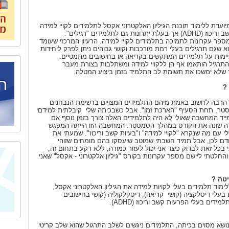
עדת ללימוד תוכנת הגיליון האלקטרוני אקסל לתלמידים לקויי למידה
ונות גם לתלמידים "רגילים".
ר עקרונות לתמיכה בתלמידים לקויי למידה. הרעיון המרכזי שעומד
 שגם תרגילים בעלי רמת מורכבות וקושי גבוהים ניתן לפרק ליחידות
יימות על תלמידים המתקשים בקריאה או בחישובים מתמטיים.
התרגיל הותאמו אף הן ללקויי למידה ומשתלבות בצורת מעבר
שלא ימשכו את תשומת לב התלמיד בזמן ביצוע המטלה.
?
י הרבה לחשוב באמת מיהם התלמידים המצויים ברשימת הנבחנים
טר, תחת הסעיף "הארכת זמן". אבל כשבכיתה שלי קיבלתית למידםי
ייד המחשבה שאולי לא היה לתלמידים האלה צורך בזמן נוסף אם
רה שונה את הקורס במהלך הסמסטר. המחשבה הזו הייתה המפגש
י עם מה שנקרא "לקויי למידה" ו"בעיות קשב וריכוז". שמעתי את
ודם לכן, אבל תמיד חשבתי שמוטב שיעסקו בהם מומחים שזוהי
בכל זאת לבדוק כיצד אני יכול לעזור כמורה, ללא רקע בתחום זה,
החלטתי ליישם מספר עקרונות בקורס "גיליון אלקטרוני - אקסל" שאני
יטה ?
ימוד תלמידים בעלי לקויות למידה את הגיליון האלקטרוני אקסל,
בעלי דיסלקציה (קושי קריאה), דיסקלקוליה (קושי בחישובים
למידים בעלי הפרעות קשב וריכוז (
ADHD
).
ושא מסוים בכיתה, התלמידים ניגשים לשלב התרגול שהוא שלב קריטי