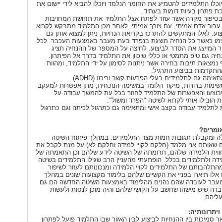
יוכלו התלמידים להטמיע את החומר הנלמד ויוכלו להביא לידי יישום את
ת פתרון בעיות דומות בעתיד.
בסיפור מקרה אשר עוזר לפתח אצל התלמיד את תחושת המחויבות
 עבור אדם אמיתי, עם צורך אמיתי. לאחר מכן התלמיד מתבקש לקרוא
וע. לאלו המתקשים להתרכז בקריאת הנחיות, ניתן למצוא אותן גם
צמו כאשר כל הנחיה מוצגת בנפרד בעת מעבר באמצעות העכבר. לכל
ר המייצג את הסדר לביצוע. לחיצה על המספר של ההנחיה תציג
חיה גם טיפ מתמטי או כללי שיכוון את התלמיד בדרך אל הפיתרון.
נמצאות תיבות בחירה אשר ניתנות לסימון על ידי התלמיד, ומהוות
תקדמות בביצוע התרגיל.
תאימה גם לתלמידים בעלי הפרעות קשב וריכוז (
ADHD
).
שימות ברורות, מיקוד הלומד במשימה הנוכחית, מתן אפשרות למעקב
וצעו והאפשרות של התלמיד לחזור בכל עת להמשך עבודה על
 הובילו אותי לקרוא לשיטה "הפרד ומשול".
לתלמיד עבודה בקצב אישי ומתאימה גם כתרגול לכיתה וגם כתרגול
ומרים?
ה ומקבלת תגובות חמות מצד התלמידים. במהלך פיתוח השיטה
ם שאותם אני מלמד (חלקם לקויי למידה וחלקם לא) על מנת לקבל את
ווית הלמידה שלהם, תרומתה של השיטה לידע שלהם וכן התאמתה של
ידה ולתלמידים בכלל. הופתעתי מהעניין הרב שגילו התלמידים בשיטה
תלהבותם של התלמידים לקויי הלמידה ומנכונותם לעזור לשיפור
אלו תיארו בפניי את הקשיים שלהם בלימוד מקצועות שונים במהלך
עבר לעובדה שהם נהנים מהלימוד באמצעות השיטה החדשה הם גם
דה שיש מישהו שחשב על הקושי שלהם והיה מוכן לנסות ולעשות
עליהם.
יתרונותיה:
ך סמיכות בין ההנחיות לביצוע לבין האזור שבו התלמיד פועל לפתרון