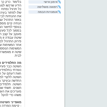
בלימוד. כרק כך 
אימון אישי
הידע שרכשו לטוב
רפואה משלימה
כל תרגיל נפתח 
אומנויות הבמה
שלו לפתור בעיה
את ההנחיות לביצ
באזור התרגיל ע
הנחיה קיים מספ
בנוסף לתיאור הנ
בסמוך לכל סעיף 
מעקב על קצב הה
שיטת עבודה זו מ
פירוק התרגיל למ
אחר המשימות שב
המשימות הנוספות
שיטה זו מאפשרת 
לבית.
מה התלמידים א
השיטה כבר פעיל
נעזרתי בתלמידי
חוות דעתם על ח
השיטה ללקויי למ
החדשה ובעיקר מה
השיטה. תלמידים 
השנים. חשתי שמ
מעריכים את העוב
משהו כדי להקל 
מאפייני השיטה ו
- קיימת הפרדה א