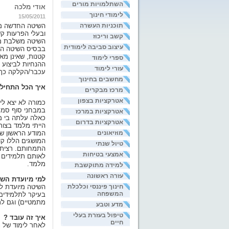
השתלמויות מורים
אודי מלכה
לימודי חינוך
15/05/2011
תוכניות העשרה
השיטה החדשה מיו
ובעלי הפרעות קשב וריכוז (ADHD) אך בעלת יתר
קשב וריכוז
השיטה משלבת מספ
עיצוב סביבה לימודית
בבסיס השיטה הוא
קטנות, שאינן מא
ספרי לימוד
ההנחיות לביצוע 
עזרי לימוד
עכבר/הקלקה כך 
מחשבים בחינוך
איך הכל התחיל 
מרכז מבקרים
אטרקציות בצפון
כמורה לא יצא ל
במבחני סוף סמס
אטרקציות במרכז
כאלה עלתה בי מ
אטרקציות בדרום
הייתי מלמד בצו
מוזיאונים
המודע הראשון של
המושגים הללו ק
טיול שנתי
התמחותם. רציתי 
אמצעי בטיחות
לאותם תלמידים ו
מלמד.
למידה מתוקשבת
עזרה ראשונה
למי מיועדת הש
חינוך פיננסי וכלכלת
השיטה מיועדת לל
המשפחה
בעיקר לתלמידים 
מתמטיים) וגם לת
מדע וטבע
טיפול בעזרת בעלי
איך זה עובד ?
חיים
לאחר לימוד של נ