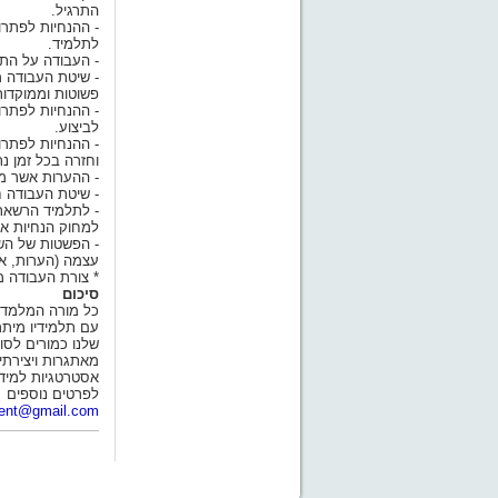
התרגיל.
- ההנחיות לפתרו
לתלמיד.
- העבודה על התר
- שיטת העבודה מ
פשוטות וממוקדות
- ההנחיות לפתר
לביצוע.
- ההנחיות לפתרו
וחזרה בכל זמן נתו
- ההערות אשר מש
- שיטת העבודה ח
- לתלמיד הרשאת 
למחוק הנחיות או ת
- הפשטות של השי
עצמה (הערות, אי
* צורת העבודה מ
סיכום
כל מורה המלמד 
עם תלמידיו מיתר
שלנו כמורים לסו
מאתגרות ויצירתי
אסטרטגיות למידה
לפרטים נוספים
dent@gmail.com