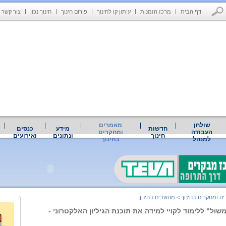
דף הבית
מרכז הזמנות
עיתון קו לחינוך
פורום חינוך
חינוך נכון
צור קשר
שולחן
מאמרים
חדשות
מידע
כנסים
העבודה
ומחקרים
חינוך
ונתונים
ואירועים
למנהל
בחינוך
ם ומחקרים בחינוך
>
מחשבים בחינוך
ול" ללימוד לקויי למידה את תוכנת הגיליון האלקטרוני -