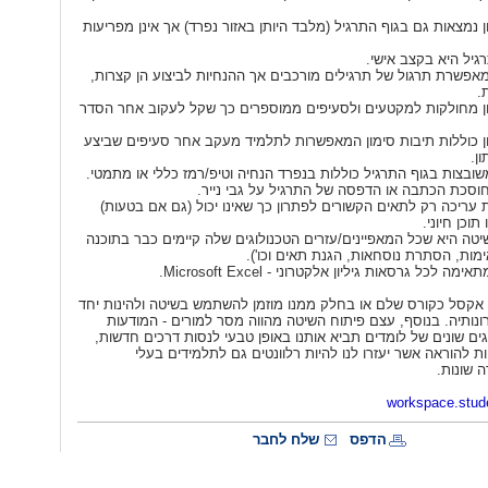
ן נמצאות גם בגוף התרגיל (מלבד היותן באזור נפרד) אך אינן מפריעות
גיל היא בקצב אישי.
אפשרת תרגול של תרגילים מורכבים אך ההנחיות לביצוע הן קצרות,
.
ון מחולקות למקטעים ולסעיפים ממוספרים כך שקל לעקוב אחר הסדר
ן כוללות תיבות סימון המאפשרות לתלמיד מעקב אחר סעיפים שביצע
ן.
ובצות בגוף התרגיל כוללות בנפרד הנחיה וטיפ/רמז כללי או מתמטי.
וסכת הכתבה או הדפסה של התרגיל על גבי נייר.
עריכה רק לתאים הקשורים לפתרון כך שאינו יכול (גם אם בטעות)
וכן חיוני.
טה היא שכל המאפיינים/עזרים הטכנולוגים שלה קיימים כבר בתוכנה
מות, הסתרת נוסחאות, הגנת תאים וכו').
תאימה לכל גרסאות גיליון אלקטרוני -
Microsoft Excel
.
אקסל כקורס שלם או בחלק ממנו מוזמן להשתמש בשיטה ולהינות יחד
ונותיה. בנוסף, עצם פיתוח השיטה מהווה מסר למורים - המודעות
גים שונים של לומדים תביא אותנו באופן טבעי לנסות דרכים חדשות,
ות להוראה אשר יעזרו לנו להיות רלוונטים גם לתלמידים בעלי
 שונות.
workspace.stu
הדפס
שלח לחבר