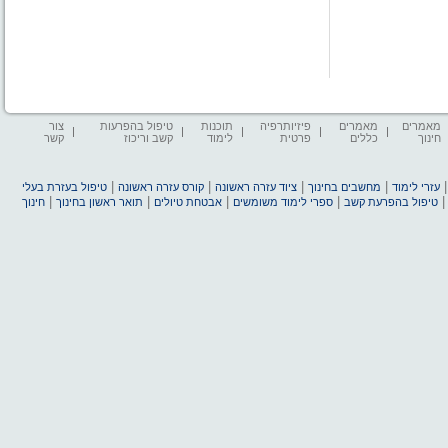
מאמרים
מאמרים
פיזיותרפיה
תוכנות
טיפול בהפרעות
צור
חינוך
כללים
פרטית
לימוד
קשב וריכוז
קשר
|
|
|
|
עזרי לימוד
מחשבים בחינוך
ציוד עזרה ראשונה
קורס עזרה ראשונה
טיפול בעזרת בעלי
|
|
|
|
טיפול בהפרעת קשב
ספרי לימוד משומשים
אבטחת טיולים
תואר ראשון בחינוך
חינוך