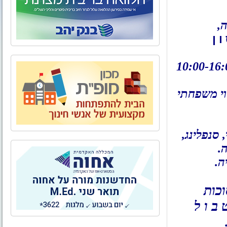
,
ו ן
וי משפחתי
סנפלינג,
.
ה.
 ב ו ל