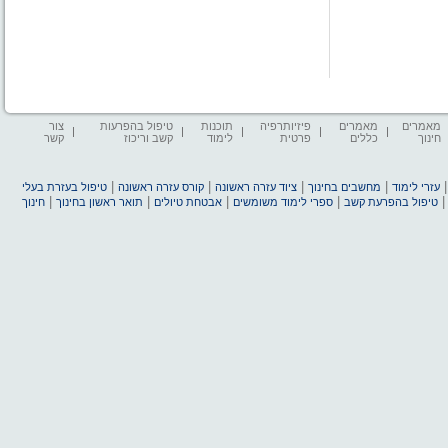
מאמרים
מאמרים
פיזיותרפיה
תוכנות
טיפול בהפרעות
צור
חינוך
כללים
פרטית
לימוד
קשב וריכוז
קשר
|
|
|
|
עזרי לימוד
מחשבים בחינוך
ציוד עזרה ראשונה
קורס עזרה ראשונה
טיפול בעזרת בעלי
|
|
|
|
טיפול בהפרעת קשב
ספרי לימוד משומשים
אבטחת טיולים
תואר ראשון בחינוך
חינוך