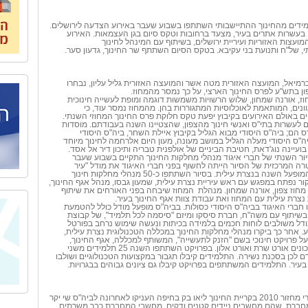
ידים מהחינוך ההתיישבותי השתתפו בשבוע שעבר באירוע הצדעה לירושלים.
ם בעשרות אתרים בעיר, מצעד ברחובות וטקס סיום בגן העצמאות. האירוע
המועצות האזוריות ועיריית ירושלים, בשיתוף עם המינהל לחינוך
י, של"ח ותנועת בני עקיבא. בטקס הסיום השתתף שר החינוך, גדעון סער.
כרמיאל, המועצה האזורית מטה אשר והמועצה האזורית גליל עליון, נבחרו
ון בתש"ע לפרס החינוך הארצי, על כך נמסר מהמחוז.
ז, אורנה שמחון, שלוש הרשויות משמשות דוגמה ומופת לעשייה חינוכית
ונים, המותאמת לאוכלוסיות המתגוררות בהן. מהמחוז נמסר עוד, כי
14.6.2 יתקיים באולם האירועים בקיבוץ יפעת טקס חלוקת פרס החינוך המחוזי השנתי.
ם לעשרות בתי"ס ואנשי חינוך מהצפון, שהצטיינו השנה בעבודתם. מוסדות
ס הם;
ביה"ס היסודי מבוא הגליל בקיבוץ איילת השחר, ביה"ס היסודי
ה"ס היסודי מעלה הגליל במושב מעונה, מעון היום אלרחמה לחינוך מיוחד
עיינה נוג'דאת, חטיבת הביניים של אולפנית טבריה ותיכון דיר אל אסד.
יור השנתי של חברי איגוד מנהלי מחלקות החינוך התקיים בשבוע שעבר
רה המרכזית של הסיור הייתה לחשוף בפני חברי האיגוד את מודל "עיר
מדגימת תקשוב", המופעל השנה בנצרת עילית. בסיור השתתפו כ-50 מנהלי מחלקות חינוך
ור נפתח במפגש עם ראש עיריית נצרת עילית, שמעון גבסו, מנהל אגף החינוך,
 מחוז צפון, אורנה שמחון. מנהלת
המחוז שיבחה בפני האורחים את שיתוף
נצרת עילית עם המחוז ואת עבודת צוות אגף החינוך בעיר.
 חברי האיגוד בביה"ס היסודי כסולות. בביה"ס מופעל מודל כולל להטמעת
שיתוף עם משה"ח, חברת סיסקו ומיזם "סיסמה לכל תלמיד", של קבוצת
דל משולבים לוחות חכמים בלמידה בכיתות ונעשה שימוש נרחב בפורטל
ע. אחר כך ביקרו מנהלי מחלקות החינוך במכללה הטכנולוגית נצרת עילית,
 פרויקט חינוכי בשם "הזנק לתעשייה", המשותף למכללה, אגף החינוך,
עמותת הזנק, והתיכונים אורט שרת ואורט אלון. בפרויקט השתתפו השנה 25 תלמידים משני
דם לכן בסכנת נשירה. התלמידים קיבלו תגבור במקצועות הטכנולוגיים ושולבו
עיר. התלמידים המשתתפים בפרויקט קיבלו גם ציונים גבוהים בבגרויות.
שי מהבוגרים - בוגרי מחזור 2010 בקריית החינוך ליאו בק בחיפה העניקו לאחרונה לביה"ס שי יקר
מחשבי מחברת, שהם מחשבים ניידים קטנים ודקים. מחשבי המחברת כבר משרתים