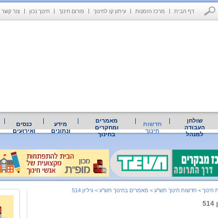
דף הבית
מרכז הזמנות
עיתון קו לחינוך
פורום חינוך
חינוך נכון
צור קשר
שולחן
מאמרים
חדשות
מידע
כנסים
העבודה
ומחקרים
חינוך
ונתונים
ואירועים
למנהל
בחינוך
 חינוך
>
חדשות חינוך תש"ע
>
מאמרים בחינוך תש"ע
>
גיליון 514
5