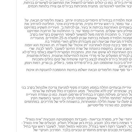
יית ביה"ס. כמו כן יכולים המורים להשאיל את המחשבים לשיעורים בכיתות,
ור אלחוטי לאינטרנט. מחצית מהכיתות בביה"ס גם צוידו בלוחות חכמים.
מכות הלמידה בבתיה"ס היסודיים בנתניה יורחב
בשנת הלימודים הבאה, על
 עוד נמסר, כי ראש עיריית נתניה, מרים פיירברג-איכר, החליטה להרחיב את
שנתיים האחרונות בכיתות א' בעיר, גם לכיתות ב'. העירייה תשקיע בפרויקט
ליון וחצי שקלים. מהעירייה נמסר עוד, כי ההחלטה על הרחבת הפרויקט
ברר, כי התוכנית תרמה מעל למשוער לשיפור ההישגים בקריאה בקרב
תלמידי כיתות א'. תומכות הלמידה פועלות בכיתות שבהן למעלה מ-25 תלמידים. מהעירייה
למידה מביעות שביעות רצון מעבודתן וחלקן הארי מתמיד בה.
תי ספר ביבנה קיבלו לאחרונה "תו איכות" של משה"ח. תו האיכות הוא יוזמה
שבע שנים, בתקופת כהונתה של שרת החינוך לשעבר, לימור לבנת. שרי
ים האחרונות לא שיווקו את התו, והתוכנית המקורית ליישמו באלפי בתי"ס לא
לבתי"ס הפועלים על פי מדדי איכות להתייעלות ארגונית, ניהולית ופדגוגית.
 למנהל ביה"ס ולצוותו לבצע בדיקה שיטתית של קיום נהלים ותוכניות
"ס ביבנה שהוסמכו הם; ביה"ס פרדס צפוני, ביאליק, בן גוריון, רמות ויצמן,
תן ארזים.
כי עד סוף שנת הלימודים הבאה יושלמו בחינות ההסמכה להענקת תו איכות
- עיריית גבעתיים החלה במסע הסברה מקיף למניעת צריכת אלכוהול בקרב בני
ץ, שכותרתו "קיץ ללא אלכוהול". מסע ההסברה כולל פעילות של גורמי
ל ההורים, פעילות הסברה בבתיה"ס ופרסום חוצות. כמו כן עומדת העירייה
עילות "מתחמי הלילה", שאותם הקימה לבילוי בני הנוער בחופשת הקיץ
פעלו עד שעות הלילה המאוחרות, בהשגחה וליווי של מדריכים. במתחמים
שחקים, כמו טורניר פלייסטיישן.
יחודי של ידע, מסורת ובריאות - מעבדות הקוסמטיקה הטבעית "איה נטורל"
 נשימה ביופיו בלב הטבע, בבית ג'אן שבגליל העליון. הבעלים של איה נטורל -
בור, לשעבר רוקח ראשי בצה"ל, והכימאי ג'מאל חמוד, לשעבר ראש ענף בחיל
במעבדות סבונים וקרמים מחומרים טבעיים בלבד. המרכיב העיקרי של