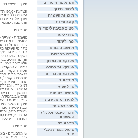
השתלמויות מורים
חינוך התיישבותי
לימודי חינוך
הצדעה - אלפי תלמ
תוכניות העשרה
האירוע כלל סיורי
נערך על ידי מרכז 
קשב וריכוז
התיישבותי-פנימיית
עיצוב סביבה לימודית
מחוז צפון
ספרי לימוד
מועמדות - עיריית 
עזרי לימוד
כמועמדות מחוז צפ
לדברי מנהלת המחו
מחשבים בחינוך
בתחומי פעילות מגו
ב-010
מרכז מבקרים
בטקס יוענקו פרסי
החינוך הזוכים בפר
אטרקציות בצפון
אלמנארה בעכו, בי
אטרקציות במרכז
במועצה המקומית בו
הסיור השנתי - הס
אטרקציות בדרום
בנצרת עילית. המט
מוזיאונים
מרחבי הארץ. הביק
דני גילדין, ומנהלת
טיול שנתי
הפעולה של עיריית 
אמצעי בטיחות
בהמשך היום ביקרו
התקשוב בלמידה, ב
למידה מתוקשבת
עופר. במסגרת המו
חינוך ובמאגרי מיד
עזרה ראשונה
שבה שמעו הסבר על
חינוך פיננסי וכלכלת
התיכונים, שהיו קו
המשפחה
בעבודה במפעלים ב
מדע וטבע
מחוז חיפה
טיפול בעזרת בעלי
חיים
ערך - 30 