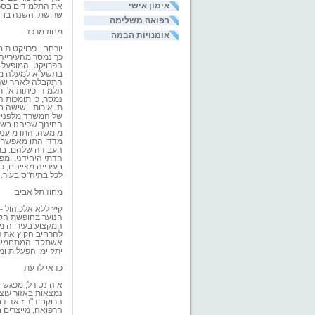
אימון אישי
את התלמידים בספר
שרושתו השנה בחיב
רפואה משלימה
מחוז מרכז
אומנויות הבמה
יורחב - פרויקט תו
כך נמסר מהעירייה.
הפרויקט, המופעל ב
בתשע"א למעלה ממי
התקבלה לאחר שהת
נמסר, כי תומכות ה
תו איכות - שישה ב
של המשרד מלפני כ
החינוך שכיהנו בשנ
מומשה. התו מוענק 
מדדי התו מאפשרים
העבודה שלהם. בתיה
הדתי היחידני, ומפ
בעירייה מציינים, 
לכל בתיה"ס בעיר.
מחוז תל אביב
קיץ ללא אלכוהול 
הנוער בחופשת הקי
המקצוע בעירייה מו
להרחיב הקיץ את פ
אשתקד. המתחמים י
יתקיימו הפעלות ומ
כדאי לדעת
איה נטורל; מפגש י
נמצאות באזור עוצר
הרוקח ד"ר זיאד ד
הרפואה, מייצרים 