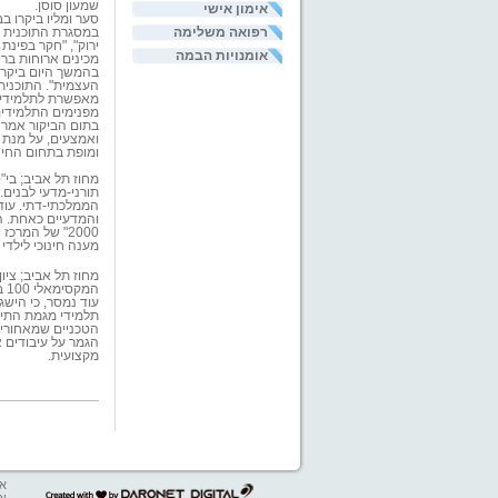
שמעון סוסן.
אימון אישי
סער ומליו ביקרו ב
רפואה משלימה
במסגרת התוכנית מו
ירוק", "חקר בפינת
אומנויות הבמה
מכינים ארוחות ברי
בהמשך היום ביקר ש
העצמית". התוכנית
מאפשרת לתלמידים 
מפנימים התלמידים 
בתום הביקור אמר 
ואמצעים, על מנת ל
ומופת בתחום החינו
מחוז תל אביב;
בי"
תורני-מדעי לבנים.
הממלכתי-דתי. עוד
והמדעיים כאחת. הל
2000" של המרכ
מענה חינוכי לילד
מחוז תל אביב; ציו
המקסימאלי 100 בהצגות הגמר לבגרות, שהתקיימו בחודש האחרון. על כך נמסר מביה"ס.
עוד נמסר, כי הישג
תלמידי מגמת התיאט
הטכניים שמאחורי 
הגמר על עיבודים 
מקצועית.
אב
דרונט