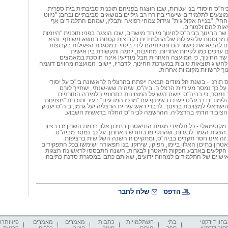
ביה"ס היסודי בני עטרות, שבו הוצגה בפניהם תוכנית סביבתית בית ספרית.
צעים לתלמידים שיעורי בחירה רב-גיליים בנושאים סביבתיים ובהם; "ניווט
 החי", "בנייה אקולוגית" וגידול צמחי רפואה ותבלין, שמהם התלמידים אף
אות להם ולמורים.
ר החינוך בביה"ס לחינוך מיוחד מישרים, שבו הוצגה בפניו תוכנית "היזמות
 מבוססת על פעילות של התלמידים בקבוצות קטנות בנושא משותף, והיא
להביא את כישוריהם ונטיותיהם לידי ביטוי. במסגרת הפעילות בקבוצות
ערכים כמו לקיחת אחריות, מחויבות, יוזמה ותקשורת בין אישית.
שר החינוך, כי המועצה האזורית חבל מודיעין אינה חוסכת במאמצים
השיג תוצאות טובות במערכת החינוך. לדבריו, יישובי המועצה מהווים דוגמה
ך לרשויות מקומיות אחרות.
ס תורני - בשנת הלימודים הבאה ייפתח בהרצליה לראשונה בי"ס על יסודי
 על כך נמסר מעיריית הרצליה. ביה"ס, שיהיה שש-שנתי, ישתייך לזרם
 נמסר, כי בביה"ס
יושם דגש על המצוינות בתחומי הלמידה התורניים
ימודים בביה"ס ייערכו בשיתוף עם "מרכז המדעים" בעיר ותוכנית "מצוינות
ז הישראלי למצוינות בחינוך. לדברי ראש עיריית הרצליה יעל גרמן, ביה"ס יעניק
י הציבור הדתי בהרצליה. ההרשמה לביה"ס החלה בראשית השבוע.
ן מקסימאלי - כל תלמידי מגמת התיאטרון בתיכון אלון ברמת השרון זכו בציון
 זה אינו חסר תקדים בביה"ס, ומתקיים זו השנה השלישית ברציפות.
רון בתיכון האלון ביימו, הפיקו, שיחקו, בנו תפאורה ושימשו בכל התפקידים
הקלעים בארבע הפקות תיאטרון לבגרות. השנה התבססו לראשונה הצגות
אישיים של התלמידים למחזות ידועים, שאותם כתבו במסגרת סדנת כתיבה
הדפס
שלח לחבר
חון דידקטי
בתי
השתלמויות
כתבות
מאמרים
מאמרים
פיזיותרפ