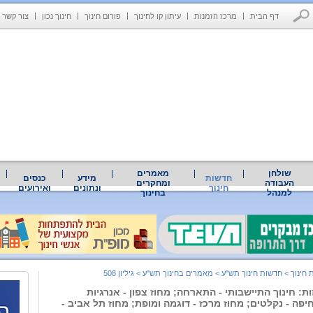
דף הבית
מרכז הזמנות
עיתון קו לחינוך
פורום חינוך
חינוך נכון
צור קשר
שולחן
מאמרים
חדשות
מידע
כנסים
העבודה
ומחקרים
חינוך
ונתונים
ואירועים
למנהל
בחינוך
 חינוך
>
חדשות חינוך תש"ע
>
מאמרים בחינוך תש"ע
>
גיליון 508
ת: חינוך התיישבותי - התארחה; מחוז צפון - אנרגיות
חיפה - נקלטים; מחוז מרכז - דוגמה ומופת; מחוז תל אביב -