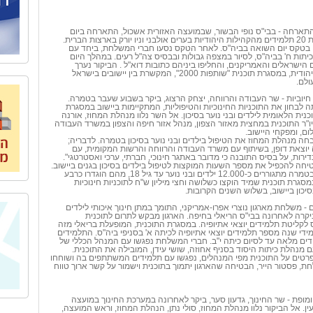
תארחה - בבי"ס נופי הבשור, שבמועצה האזורית אשכול, התארחה ביום
השואה משלחת בת 20 תלמידים מהקהילות היהודיות בערים אולבני וניו יורק בארצות הברית.
בטקס יום השואה בביה"ס. לאחר הטקס נסעו חברי המשלחת, ביחד עם
תות ח' בביה"ס, לסיור במצפה גבולות ובבסיס צה"ל רעים. במהלך היום
ישראלים והאמריקנים, והחליפו ביניהם כתובות דוא"ל . הביקור נערך
בחסות הסוכנות היהודית, במסגרת תוכנית "שותפות 2000", המקשרת בין יישובים בישראל
ולם.
 חיוביות - שר העבודה והרווחה, יצחק הרצוג, ביקר בשבוע שעבר בטמרה.
 לבחון את התוכניות החינוכיות והטיפוליות, המתקיימות ביישוב במסגרת
כנית הלאומית לילדים ובני נוער בסיכון. אל השר נלוו מנהלת המחוז, אורנה
ו"ר התוכנית במחצית מאזור הצפון, מנהל אזור חיפה והצפון במשרד העבודה
ום, ומפקחי היישוב.
חה מנהלת המחוז את הטיפול בילדים ובני נוער בסיכון בטמרה. לדבריה;
 יוצאת דופן, בשיתוף עם משרד העבודה והרווחה והרשות המקומית, עם
נדירות, על בסיס התובנה כי מדובר באתגר חינוכי, חברתי, ערכי ואסטרטגי".
חה להכפיל את מספר השעות המוקצות לטיפול בילדים בסיכון בגנים ביישוב.
מהמחוז נמסר, כי בטמרה מתגוררים כ-12.000 ילדים ובני נוער עד גיל 18, מהם הוגדרו כרבע
מסגרת תוכנית שמיד הוקצו כשלושה וחצי מיליון ש"ח לתוכניות חינוכיות
בסיכון ביישוב, בשלוש השנים הקרובות.
 - משלחת מארגון נוצרי אפרו-אמריקני, התומך במתן חינוך איכותי לילדים
קרה לאחרונה בבי"ס הריאלי בחיפה. הארגון מבקש לתרום לתוכנית
לקליטת תלמידים יוצאי אתיופיה. במסגרת התוכנית, המופעלת בריאלי מזה
 מידי שנה מספר תלמידים יוצאי אתיופיה לכיתה א' בסניפי ביה"ס. התלמידים
דים מלאה עד לסיום כיתה י"ב. חברי המשלחת נפגשו עם המנהל הכללי של
ועם מנהלת כיתות היסוד בסניף אחוזה, שושי עידן, המובילה את התוכנית.
פרטים על התוכנית מפי המנהלים, נפגשו עם תלמידים המשתתפים בה ושוחחו
, פסטור הייר, הבטיחה שהארגון יתמוך בתוכנית וישמור על קשר ארוך טווח
ומופת - שר החינוך, גדעון סער, ביקר לאחרונה במערכת החינוך במועצה
ין. אל הביקור נלוו מנהלת המחוז, סולי נתן, הנהלת המחוז, וראש המועצה,