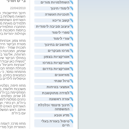
בי"ס תורני
השתלמויות מורים
לימודי חינוך
22/04/2010
חינוך התיישבותי;
ה
תוכניות העשרה
האורחים השתתפו 
קשב וריכוז
תלמידים מאחת מכי
עיצוב סביבה לימודית
התחברו התלמידים ה
ספרי לימוד
וקהילות יהודיות בע
עזרי לימוד
מחוז צפון;
אנרגיות
מטרת הביקור הייתה
מחשבים בחינוך
תוכנית שמיד - התו
מרכז מבקרים
שמחון, המכהנת כי
הורווחה, אליצור בל
אטרקציות בצפון
במהלך הביקור שיב
"נעשית כאן עבודה
אטרקציות במרכז
"אנרגיות חיוביות" 
מנהלת המחוז הבטי
אטרקציות בדרום
מוזיאונים
כנמצאים בסיכון. ב
וטיפוליות לילדים 
טיול שנתי
מחוז חיפה;
נקלטים
אמצעי בטיחות
משכבות חלשות, בי
המתקיימת בביה"ס 
למידה מתוקשבת
16 שנים, נקלטים
עזרה ראשונה
נהנים ממלגת לימו
ביה"ס, רון כתרי, 
חינוך פיננסי וכלכלת
האורחים האזינו ל
המשפחה
איתם. ראש המשלחת
עם ביה"ס.
מדע וטבע
טיפול בעזרת בעלי
מחוז מרכז;
דוגמה 
חיים
האזורית חבל מודיע