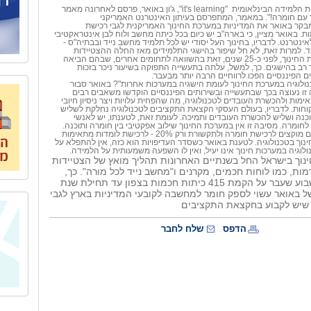
ת הלמידה הבינלאומית
"
it's learning
", ג'ון באואר, פרסם לאחרונה מאמר
עם חומרה!". במאמר, המתפרסם בעיתון האינטרנט האמריקני
בקר באואר את המדיניות במערכת החינוך האמריקנית לגבי רכישת
ת. באואר מציין, כי בארה"ב יש כיום בכל כיתה מחשב ולוח לבן אינטראקטיבי
לאינטרנט. לדבריו, בחינוך העל יסודי יש לכל תלמיד מחשב נייד ובבתיה"ס -
. למרות זאת, לא חל שיפור בהישגי התלמידים מאז החלה ההצטיידות
במחשבים במערכת החינוך, לפני כ-25 שנים, זאת בהשוואה לתחומים אחרים, שבהם הביאה
ר רב בהישגים. כך, למשל, עלתה בתעשייה התפוקה בשיעור ניכר בזכות
 הפיננסיים הפכו לרווחיים הרבה יותר מבעבר.
ולוגיה במערכת החינוך לעומת הישגיה במערכות אחרות"? באואר סבור
 נעוצה בכך שבתעשייה ובשירותים הפיננסיים הוקדשו משאבים רבים
ימות ולהכשרת העובדים לטכנולוגיה, מה שהפחית עלויות ויצר ניסיון חיובי
ות. לדבריו, בעולם העסקי הקצאת התקציבים לטכנולוגיה נחלקת לשליש
כנה ושליש להכשרת העובדים ותמיכה. לעומת זאת, לטענתו, יש לאנשי
לחומרה. מסיבה זו אין במערכת החינוך שילוב אפקטיבי בין חומרה ותוכנה.
כ-80% מהתקציבים מוקצים לרכישת חומרה ולתקשורת ורק 20% - לרכישת לומדות מתאימות
נוך בטכנולוגיה. לטענת באואר כשסדר העדיפויות הוא כזה, אין להתפלא על
וגיה במערכות חינוך אינו יעיל, ואין לו השפעה משמעותית על הלמידה.
נוך בישראל החל בשנתיים האחרונות תהליך מואץ של הצטיידות
ת, כמו לוחות חכמים, מקרנים ו"מחשב נייד לכל מורה". כך,
למשל הוכרז בשבוע שעבר על הקמת 415 כיתות חכמות בצפון עד תחילת שנת
רו של באואר עשוי לספק חומר למחשבה לקובעי המדיניות בארץ לגבי
 שיש לקבוע בחקצאת התקציבים
הדפס
שלח לחבר