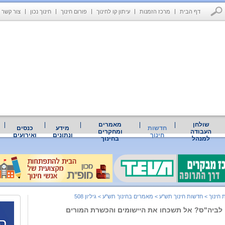
דף הבית
מרכז הזמנות
עיתון קו לחינוך
פורום חינוך
חינוך נכון
צור קשר
שולחן
מאמרים
חדשות
מידע
כנסים
העבודה
ומחקרים
חינוך
ונתונים
ואירועים
למנהל
בחינוך
 חינוך
>
חדשות חינוך תש"ע
>
מאמרים בחינוך תש"ע
>
גיליון 508
 לביה"ס? אל תשכחו את היישומים והכשרת המורים