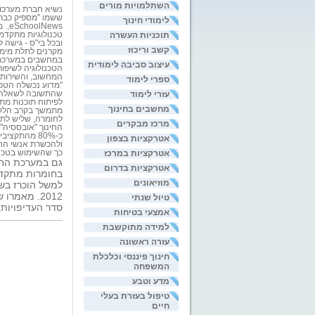
השתלמויות מורים
נשיא חברת מערכו
ששמו "מספיק כבר 
לימודי חינוך
eSchoolNews
,
מ
תוכניות העשרה
טכנולוגיות מתקדמו
ובכל בי"ס - גישה 
קשב וריכוז
מקרנים לתלת מימד
עיצוב סביבה לימודית
הטכנולוגיה לשיפו
המחשוב, והשירותים
ספרי לימוד
"מדוע נכשלה הטכנ
עזרי לימוד
שהתשובה לשאלה זו
לפיתוח תוכנות מתא
מחשבים בחינוך
מתמשך בקרב הלקוח
לחומרה, שליש לתו
מרכז מבקרים
החינוך "אובססיה" 
אטרקציות בצפון
ולהכשרת אנשי החי
אטרקציות במרכז
כך שהשימוש בטכנול
גם במערכת החי
אטרקציות בדרום
בחומרות מתקדמו
מוזיאונים
2012. מאמ
טיול שנתי
סדר העדיפויות
אמצעי בטיחות
למידה מתוקשבת
עזרה ראשונה
חינוך פיננסי וכלכלת
המשפחה
מדע וטבע
טיפול בעזרת בעלי
חיים