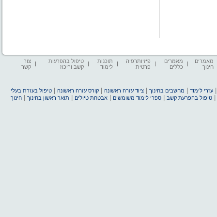
מאמרים
מאמרים
פיזיותרפיה
תוכנות
טיפול בהפרעות
צור
חינוך
כללים
פרטית
לימוד
קשב וריכוז
קשר
|
|
|
|
עזרי לימוד
מחשבים בחינוך
ציוד עזרה ראשונה
קורס עזרה ראשונה
טיפול בעזרת בעלי
|
|
|
|
טיפול בהפרעת קשב
ספרי לימוד משומשים
אבטחת טיולים
תואר ראשון בחינוך
חינוך