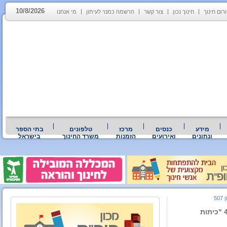
10/8/2026
רום חינוך
חינוך נכון
צור קשר
הרשמה כמנוי לעיתון
מי אנחנו
מידע
כנסים
מרכז
טלפונים
בתי הספר
ונתונים
ואירועים
הזמנות
משרד החינוך
בישראל
507
המשרד לפיתוח הנגב והגליל וארגון "קדימה מדע" יממנו 415 "כיתות