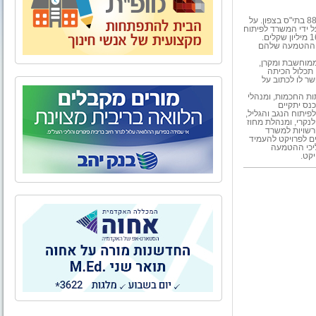
במהלך השנתיים הקרובות יותקנו כ-415 "כיתות חכמות" אינטראקטיביות ב-88 בתי"ס בצפון. על
 הפרויקט ימומן על ידי המשרד לפיתוח
הנגב והגליל, בסכום של 15 מיליון שקלים, וארגון "קדימה מדע", בסכום של 16 מיליון שקלים.
ת ההטמעה שלהם
ממוחשבת ומקרן,
תכלול הכיתה
ר לו לכתוב על
הכיתות החכמות, ומנהלי
נס יתקיים
לפיתוח הנגב והגליל,
לנקרי, ומנהלת מחוז
רשויות למשרד
ם לפרויקט להעמיד
ליכי ההטמעה
יקט.