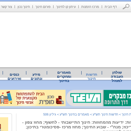
דף הבית
מרכז הזמנות
עיתון קו לחינוך
פורום חינוך
חינוך נכון
צור קשר
שולחן
מאמרים
חדשות
מידע
כנסים
העבודה
ומחקרים
חינוך
ונתונים
ואירועים
למנהל
בחינוך
 חינוך
>
חדשות חינוך תש"ע
>
מאמרים בחינוך תש"ע
>
גיליון 506
ת: ידיעות מהמחוזות: חינוך התיישבותי - לחשוף; מחוז צפון -
וז; מנח"י - שבוע החינוך; מחוז מרכז -פסיכומטרי בתיכון;