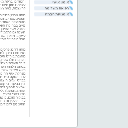
והמורים. ברקת מו
אימון אישי
לעצמם חזון חינוכי 
רפואה משלימה
להעצמה, באמצעות 
אומנויות הבמה
מחוז מרכז;
פסיכומ
הפסיכומטרי בחופש
מהמועצה האזורית 
נאים בבחינות הפס
ומנהל אגף החינוך,
השנה גם לתלמידים 
ליישוב. מיארה גם
הצליח להוזיל את עלות הקורס לתל
מחוז דרום;
מצוינות בחינוך לחמ
מחנכת ביה"ס היסוד
ואורנית גולדשטיין
קיבל תעודת הצטיינות ופרס כספי בסך 3,000 
בטקס חלוקת הפרסי
ראש עיריית אילת, 
מנהלת אגף החינוך ב
לפני הטקס סייר מ
בבי"ס יעלים הוצגה
ציין בביקור, כי ה
שהעיר תהפוך למרכז 
אחת מהפעולות לקי
מכל רחבי הארץ.
בביקור סוכם, כי צ
עבודה לקידום החינ
התיכונים ללמוד מק