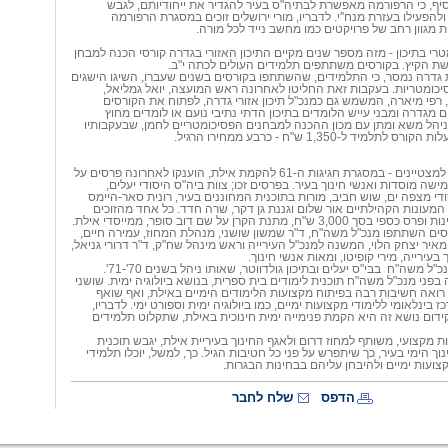
סיף, כי הרפורמה מאפשרת לבתיה"ס בעיר להגדיר את ייחודיותם, לגבש
ולהפעילו בעזרת מנח''י. לדבריו, מורי ירושלים זוכים במסגרת הרפורמה
מגוון רחב של פרויקטים כמו מחשב נייד לכל מורה.
טרי בתיכון - מזה מספר שנים מקיים התיכון האזורי בגדרה קורסי הכנה למבחן
ת הקיץ. בקורסים משתתפים תלמידים העולים לכתה י"ב.
גדרה נמסר, כי התלמידים, שהשתתפו בקורסים בשנים שעברו, השיגו הישגים
יכומטריות. בעקבות זאת החליטו לאחרונה ראש המועצה, יואל גמליאל,
 רפי מיארה, המשמש גם כמנכ"ל תיכון אזורי גדרה, לפתוח את הקורסים
מגדרה ומבני עייש הלומדים בתיכון הדתי נתיבי נועם או לומדים מחוץ
 ניהל משא ומתן עם מכון ההכנה למבחנים הפסיכומטריים לחמן, שבעקבותיו
מיד ל-1,350 ש"ח - כרבע ממחירו הרגיל.
פרסים למצטיינים - במסגרת חגיגות ה-61 להקמת אילת, הוענקו לאחרונה פרסים על
ישה מוסדות ואנשי חינוך בעיר. בפרסים זכו; צוות ביה"ס היסודי יעלים,
י מצפה ים, שוש חביב, מורות בתוכנית המחוננים בעיר, רונית סאר-היימס
, המעונות הקהילתיים אור שלום וגננת גן דקר, שרה חדד. כל אחד מהזוכים
ש"ח, מתנת הקרן על שם דוב סופר, ממייסדי אילת.
ם השתתפו מנכ"ל משה"ח, ד"ר שמשון שושני, מנהלת המחוז, עמירה חיים,
מאיר יצחק הלוי, המשנה למנכ"ל העירייה וראש מינהל שח"ק, ד"ר דרורי גניאל,
עירייה, מירי קופיטו, ומאות אנשי חינוך.
נכ"ל משה"ח
בבי"ס יעלים ובתיכון גולדווטר, שאותו ניהל בשנים 70'-71'.
 בפני מנכ"ל משה"ח תוכנית לימודים בית ספרית, בנושא ביולוגיה ימית. שושני
וא רואה חשיבות רבה בפיתוח מקצועות הלימודים הימיים באילת, ואף שואף
בינלאומי ללימודי מקצועות ימיים, כמו ביולוגיה ימית וספורט ימי. לדבריו,
דום נושא זה היא הקמת פנימייה ימית חינוכית באילת, שתקלוט תלמידים
וות מקצועי, משותף למחוז דרום ולאגף החינוך בעיריית אילת, יגבש תוכנית
וך הימי בעיר, כך שיתפרש על פני כל חטיבות הגיל. כך, למשל, יוכלו תלמידי
צועות ימיים ולהיבחן עליהם בבחינות הבגרות.
הדפס
שלח לחבר