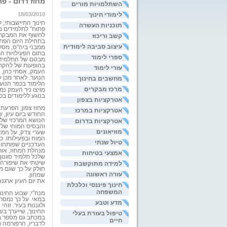
מחוז דרום - פ
השתלמויות מורים
לימודי חינוך
18/03/2010
חינוך התיישבותי;
ל
תוכניות העשרה
פתוח" לתלמידים מ
לחשוף את המבקרים
קשב וריכוז
בתחילת היום הפתוח
עיצוב סביבה לימודית
ממבני ביה"ס, מסלול
בתום הפעילויות ה
ספרי לימוד
מבטם של התלמידים
בהופעות של להקת 
עזרי לימוד
העמק, אסתי כהן, ל
הנוער. לאחר מכן 
מחשבים בחינוך
הלימוד בכפר הנוער
מרכז מבקרים
מויצו ניר העמק נ
בנוגע ללימודים בכ
אטרקציות בצפון
מחוז צפון;
אטרקציות במרכז
החודש ביום עיון, 
הנושא המרכזי של יו
אטרקציות בדרום
והבסיס המוחי שלהם
מוזיאונים
שערי צדק, על המא
המוח ובפעילותו. כ
טיול שנתי
העדכניים שפותחו 
מנהלת המחוז, אורנ
אמצעי בטיחות
שלכל תלמיד סגנון 
שיטתי את שיפורה 
למידה מתוקשבת
חולק על כך שגם ממ
עזרה ראשונה
שמחון.
את יום העיון ארגנה
חינוך פיננסי וכלכלת
המשפחה
מנח"י;
במאי. על כך נמסר
מדע וטבע
ולגננות בעיר. זוה
החינוך, שייערך בש
טיפול בעזרת בעלי
במכתב גם מספר בר
חיים
לדבריו, הרפורמה 