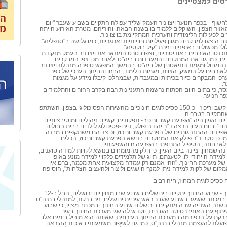
רסים למצטיינים
חשוף - בכפר הנוער ויצו ניר העמק שליד עפולה התקיים בשבוע שעבר "יום
אזור הצפון, השוקלים ללמוד בו בשנה הבאה, והוריהם. מטרת האירוע הייתה
 לפעילות הלימודית והערכית המתקיימת בויצו ניר.
 הוצעו למבקרים מגוון פעילויות חווייתיות ואתגריות, כמו גלישה ב"סנפלינג"
י מכשולים באופניים וזירת "קיק בוקסינג".
תכנסו האורחים באודיטוריום, וצפו בסרט המתאר את ויצו ניר העמק מנקודת
, כמו גם את המתקנים והמעבדות בביה"ס. לאחר מכן צפו המבקרים
המחול ומגמת התיאטרון של ביה"ס. בהמשך המפגש סיפרה מנהלת ויצו ניר
אורחים על המשק, הצוות, מגמות הלימוד, החזון והחינוך הערכי של כפר
ערכו המבקרים סיור בכיתות ובמעבדות, שבמהלכו קיבלו מידע על מגמות
.
מסר, כי בתום היום הפתוח נרשמה התעניינות רבה בקרב ההורים והתלמידים
פר הנוער.
הפרעת קשב וריכוז - כ-150 פסיכולוגים חינוכיים מהשירות הפסיכולוגי בצפון, השתתפו
שהתקיים בטבריה.
ם העיון היה "הפרעת קשב וריכוז - תפקודים, קשיים ניהוליים ומוטיבציוניים
". ביום העיון הרצה ד"ר יהודה פולק, נוירו-פסיכולוג לילדים בבית החולים
פיינים ההתנהגותיים של הפרעת קשב וריכוז, וכיצד הם משתקפים במבנה
מו כן סקר ד"ר פולק את המחקרים בנושא הפרעת קשב וריכוז, הכלים
לאבחונה, הטיפול התרופתי בהפרעה זו והשפעותיו.
ה שמחון, ציינה ביום העיון, כי חלק מהמומחים בנושא לקויות למידה טוענים,
למידה הייחודי לו. לטענתם, תיוג של תלמידים כלקויי למידה מונע באופן
של מערכת החינוך. "זוהי אמנם רק עמדה מקצועית אחת מכמה, ברם אין
קום של לקות למידה ניתן למנף הישגים וליצור ולהעצים הצלחות", הוסיפה
 פסיכולוגית המחוז, חיה רביב.
שבוע החינוך - שבוע החינוך יתקיים בירושלים בשבוע שבו מצוין יום ירושלים, החל ב-12
 במכתב ששיגר בשבוע שעבר ראש עיריית ירושלים, ניר ברקת, למנהלי בתיה"ס
י השנה השנייה שבה מתקיים בירושלים שבוע החינוך. במכתב מצוין, כי שבוע
יתוף עם האוניברסיטה העברית, יוקדש להישגי מערכת החינוך בעיר.
קת על הרפורמה במערכת החינוך העירונית, שאותה הוא מוביל בימים אלו.
פועלת להעצמת מנהלי בתיה"ס, כמו גם לשיפור משמעותי באיכות ההוראה