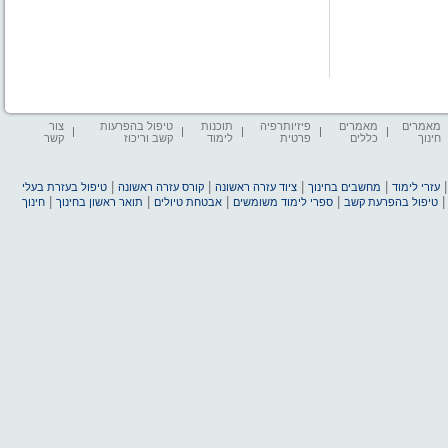
מאמרים
מאמרים
פיזיותרפיה
תוכנות
טיפול בהפרעות
צור
חינוך
כללים
פרטית
לימוד
קשב וריכוז
קשר
|
|
|
|
עזרי לימוד
מחשבים בחינוך
ציוד עזרה ראשונה
קורס עזרה ראשונה
טיפול בעזרת בעלי
|
|
|
|
טיפול בהפרעת קשב
ספרי לימוד משומשים
אבטחת טיולים
תואר ראשון בחינוך
חינוך