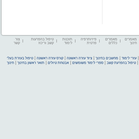
מאמרים
מאמרים
פיזיותרפיה
תוכנות
טיפול בהפרעות
צור
חינוך
כללים
פרטית
לימוד
קשב וריכוז
קשר
|
|
|
|
עזרי לימוד
מחשבים בחינוך
ציוד עזרה ראשונה
קורס עזרה ראשונה
טיפול בעזרת בעלי
|
|
|
|
טיפול בהפרעת קשב
ספרי לימוד משומשים
אבטחת טיולים
תואר ראשון בחינוך
חינוך