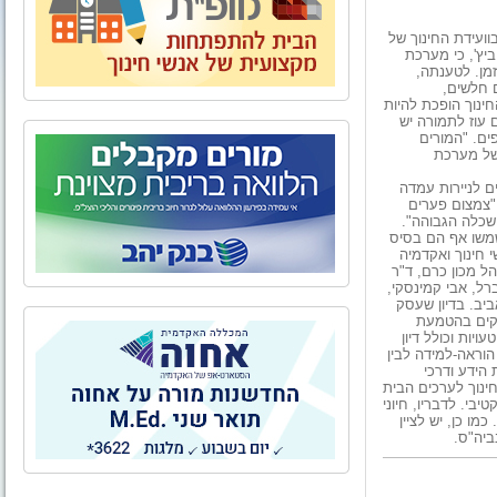
ועידת החינוך של
יץ', כי מערכת
זמן. לטענתה,
ם חלשים,
ינוך הופכת להיות
ם עוז לתמורה יש
ים. "המורים
 של מערכת
ם לניירות עמדה
 "צמצום פערים
השכלה הגבוהה".
ישמשו אף הם בסיס
 חינוך ואקדמיה
הל מכון כרם, ד"ר
רל, אבי קמינסקי,
ביב. בדיון שעסק
סקים בהטמעת
יות וכולל דיון
הוראה-למידה לבין
הידע ודרכי
חינוך לערכים הבית
בי. לדבריו, חיוני
ו כן, יש לציין
ביה"ס.