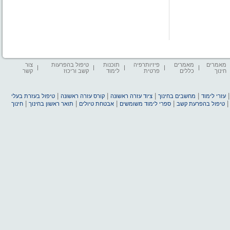
מאמרים
מאמרים
פיזיותרפיה
תוכנות
טיפול בהפרעות
צור
חינוך
כללים
פרטית
לימוד
קשב וריכוז
קשר
|
|
|
|
עזרי לימוד
מחשבים בחינוך
ציוד עזרה ראשונה
קורס עזרה ראשונה
טיפול בעזרת בעלי
|
|
|
|
טיפול בהפרעת קשב
ספרי לימוד משומשים
אבטחת טיולים
תואר ראשון בחינוך
חינוך