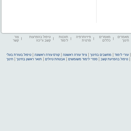
מאמרים
מאמרים
פיזיותרפיה
תוכנות
טיפול בהפרעות
צור
חינוך
כללים
פרטית
לימוד
קשב וריכוז
קשר
|
|
|
|
עזרי לימוד
מחשבים בחינוך
ציוד עזרה ראשונה
קורס עזרה ראשונה
טיפול בעזרת בעלי
|
|
|
|
טיפול בהפרעת קשב
ספרי לימוד משומשים
אבטחת טיולים
תואר ראשון בחינוך
חינוך