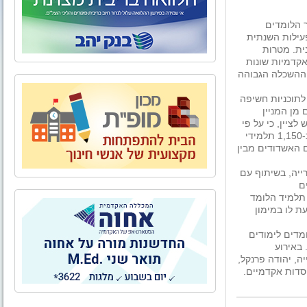
 הלומדים
עילות השנתית
ית. מטרות
קדמיות שונות
 ההשכלה הגבוהה
תלמידי תיכון בעיר לתוכניות חשיפה
דנטים מן המניין
ציין, כי על פי
דו"ח שערך אשתקד מרכז המחקר והמידע של הכנסת, לומדים כ-1,150 תלמידי
ם האשדודים מבין
רייה, בשיתוף עם
ם
 תלמיד הלומד
ת לו במימון
מדים לימודים
באירוע
ה, יהודה פרנקל,
סדות אקדמיים.