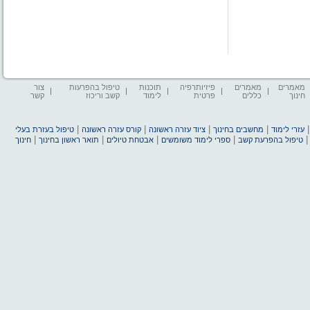
מאמרים
מאמרים
פיזיותרפיה
תוכנות
טיפול בהפרעות
צור
חינוך
כללים
פרטית
לימוד
קשב וריכוז
קשר
|
|
|
|
עזרי לימוד
מחשבים בחינוך
ציוד עזרה ראשונה
קורס עזרה ראשונה
טיפול בעזרת בעלי
|
|
|
|
טיפול בהפרעת קשב
ספרי לימוד משומשים
אבטחת טיולים
תואר ראשון בחינוך
חינוך