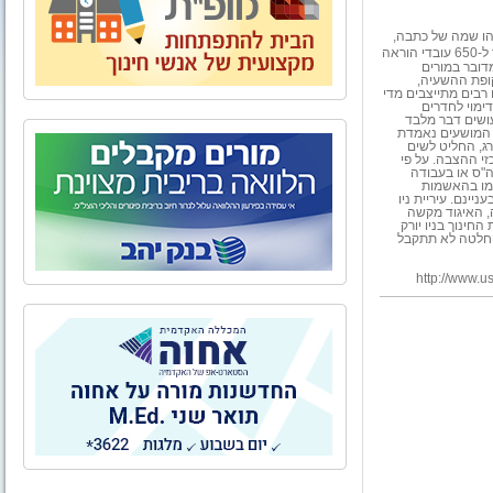
 זהו שמה של כתבה,
. על פי הכתבה, העירייה משלמת שכר ל-650 עובדי הוראה
ינם. מדובר במורים
ופת ההשעיה,
 רבים מתייצבים מדי
דימוי לחדרים
עושים דבר מלבד
 המושעים נאמדת
מברג, החליט לשים
זי ההצבה. על פי
ה"ס או בעבודה
שמו בהאשמות
יינם. עיריית ניו
, האיגוד מקשה
חינוך בניו יורק
. אם ההחלטה לא תתקבל
http://www.