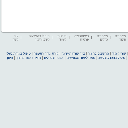
מאמרים
מאמרים
פיזיותרפיה
תוכנות
טיפול בהפרעות
צור
חינוך
כללים
פרטית
לימוד
קשב וריכוז
קשר
|
|
|
|
עזרי לימוד
מחשבים בחינוך
ציוד עזרה ראשונה
קורס עזרה ראשונה
טיפול בעזרת בעלי
|
|
|
|
טיפול בהפרעת קשב
ספרי לימוד משומשים
אבטחת טיולים
תואר ראשון בחינוך
חינוך