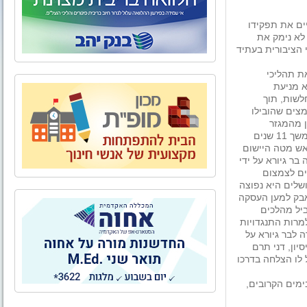
יים את תפקידו
לא נימק את
י הציבורית בעתיד
ת תהליכי
א מניעת
לשות, תוך
מצים שהובילו
ן מהמגזר
השלישי". בר גיורא, בוגר מכון מנדל למנהיגות, כיהן קודם לכן במשך 11 שנים
ראש מטה היישום
ר גיורא על ידי
ים לצמצום
ושלים היא נפוצה
מאבק למען העסקה
ביל מהלכים
מרות התנגדויות
ה לבר גיורא על
יון, דני תרם
 לו הצלחה בדרכו
ימים הקרובים,