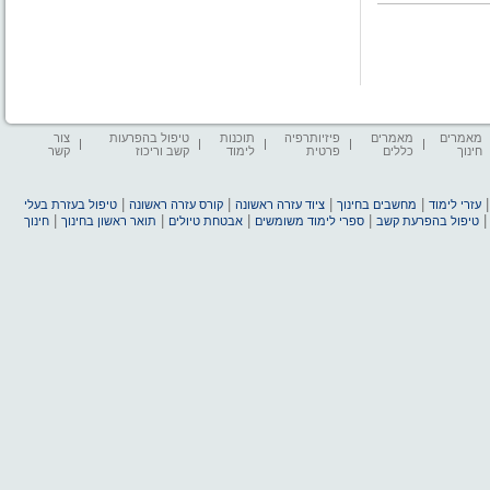
מאמרים
מאמרים
פיזיותרפיה
תוכנות
טיפול בהפרעות
צור
חינוך
כללים
פרטית
לימוד
קשב וריכוז
קשר
|
|
|
|
עזרי לימוד
מחשבים בחינוך
ציוד עזרה ראשונה
קורס עזרה ראשונה
טיפול בעזרת בעלי
|
|
|
|
טיפול בהפרעת קשב
ספרי לימוד משומשים
אבטחת טיולים
תואר ראשון בחינוך
חינוך