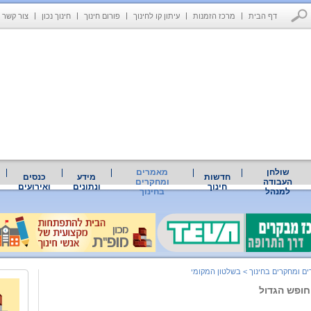
דף הבית
מרכז הזמנות
עיתון קו לחינוך
פורום חינוך
חינוך נכון
צור קשר
שולחן
מאמרים
חדשות
מידע
כנסים
העבודה
ומחקרים
חינוך
ונתונים
ואירועים
למנהל
בחינוך
ם ומחקרים בחינוך
>
בשלטון המקומי
חופש הגדול