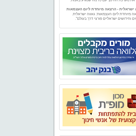
 ישראלית - הרצאה מיוחדת ליום העצמאות
ה מיוחדת ליום העצמאות: גאווה ישראלית.
ים וחידושים ישראליים פורצי דרך בעולם".
ם
ם – ייעוץ למורה" הוקמה ע"י טל וייס, בעל תואר
ה עם התמחות במימון ומורשה בשיווק פנסיוני.
ים - יעוץ למורה" מספקת למגזר עובדי מערכת
ך בפרט ולמגזרי המשק השונים בכלל, בדיקה
טיבית ומגוון פתרונות פיננסיים להם ולבני ביתם.
נו אלפי שעות ייעוץ פיננסי ופנסיוני לכל מגזרי
השונים.
בע - טיולים, אירועים, ימי גיבוש וסדנאות
ים,סדנאות O.D.T
טבע" מתמחה בהפקת פעילויות שונות בטבע -
, אירועים, ימי גיבוש וסדנאות לארגונים, בתי
קבוצות. אנו מקפידים על איכות בשירות ובביצוע
עניק ללקוחותינו חוויה שתיזכר לאורך זמן.
 של "אל הטבע" בשילוב התפאורה של טבע
 מבטיח יציאה מהשגרה וחוויה שתיזכר לזמן רב.
יאליק
נה, נפתח מחדש מוזיאון בית ביאליק, ביתו של
ר הלאומי חיים נחמן ביאליק. לאחר עבודת
 ושיחזור יוצאת דופן החושפת ומאירה את רוח
והתקופה, מזמין אתכם בית ביאליק להתוודע
מבתיה האותנטיים, המרגשים והמלהיבים של
העברית הראשונה, ולעולמו הפרטי והציבורי של