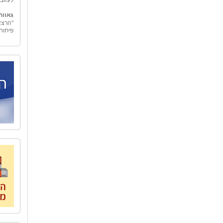
גאווה
"הרצא
פיתוח
גמולי
"גמולי
בכלכל
"גמול
החינו
אובייק
מאחורי
המשק 
אל הט
לארגונ
"אל ה
טיולים
ספר ו
כדי לה
הצוות
ארצנו
בית ב
לאחרו
המשור
שיקום
האיש 
לאחד 
העיר 