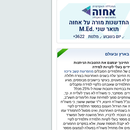
ר הלאומי
 בארץ ובעולם
החינוך יצמצם את ההטבות הניתנות
ים בעלי לקויות למידה
של התלמידים הסובלים
מהפרעות קשב וריכוז
 החינוך עלה בשנים האחרונות בצורה תלולה.
ים לא מעטים, בעיקר ביישובים מבוססים, מגיע
תלמידים שאובחנו כלקויי למידה ומקבלים
התאמות בבחינות והטבות שונות ל-25% מכלל
ים. מסתבר, כי משה"ח לא נערך לעלייה זו. כך,
התקיים סמוך לפתיחת שנת הלימודים תשע"ב,
כ"ל משה"ח היוצא, ד"ר שמשון שושני, כי משה"ח
 את הגידול העצום במספר התלמידים לקויי
 בשנתיים האחרונות, ואינו מסוגל להתמודד עמו
ו הנוכחי. לדבריו, החל מהשנה יפעל המשרד
 מספר בעלי לקויות הלמידה ותלמידים לקויי
לא יקבלו תוספת שעות, אלא במקרים החמורים.
ימים אלו מתחיל משה"ח בפעולה לצמצום מספר