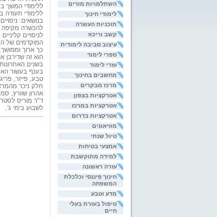
השתלמויות מורים
ללימודי המשך ב
ללימודי תעודה ב
לימודי חינוך
בנושאים: ניסויים
תוכניות העשרה
להכשרה מקיפה בת
קשב וריכוז
לניסויים קליניים
המוקדמים של המ
עיצוב סביבה לימודית
כך ארוך וממושך,
ספרי לימוד
הוא זה שדירבן א
בשנים האחרונות
עזרי לימוד
מחשבים בחינוך
טבע, פייזר, פר
מרכז מבקרים
חלק ניכר מהמרצי
אהרון שוורץ, ס
אטרקציות בצפון
אטרקציות במרכז
לשבוע בימי ג'.
אטרקציות בדרום
מוזיאונים
טיול שנתי
אמצעי בטיחות
למידה מתוקשבת
עזרה ראשונה
חינוך פיננסי וכלכלת
המשפחה
מדע וטבע
טיפול בעזרת בעלי
חיים