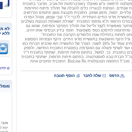
פקולטה לרפואה ע"ש סאקלר באוניברסיטת תל-אביב. מדובר בתוכנית
ת שנתיים, הנותנת לבוגריה כלים להובלה של תהליך פיתוח התרופות
 קליניים, יזמות, מימון ושיווק. התוכנית מקבצת מגוון תחומים הנדרשים
עשיית מדעי החיים העתידית. לדברי ד"ר קובי עצמון, מנהל המרכז
 במרכז הרפואי ת"א ומיוזמי התוכנית: "שאילת השאלות הנכונות בשלבים
חקר מאפשרת לקצר ולייעל את תהליך המחקר והפיתוח, שהוא גם
לא מנ
 ומיתרגמת לחיסכון כספי משמעותי. חוסר בידע הבסיסי אותו זיהינו,
ללא ע
ותנו לפתוח בתחילת שנת הלימודים הקרובה את התוכנית".
 גדל היקף ההשקעות בתעשיית מדעי החיים. היקף הצמיחה הממוצע
בענף בעשור האחרון עומד על 16% לשנה. הצורך של התעשייה הוא שהביא חברות כמו
יגו ועוד לשתף פעולה עם האקדמיה במסגרת התוכנית החדשה, ולספק
ם בתוכנית. כך, למשל, בתחום פיתוח תרופות, ישתתף בתוכנית ד"ר
מנכ"ל חברת טבע לאסטרטגיה. בתחום פיתוח תרופות, ישתתף בתוכנית
ד"ר מוריס לסטר, מנכ"ל החממה הטכנולוגית BioLine Rx. התוכנית תתקיים אחת
קו לחינוך, היסמי
הדפס
שלח לחבר
הוסף תגובה
מומלצ
זהבי 
יעוץ ל
לעזוב