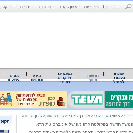
דף הבית
מרכז הזמנות
עיתון קו לחינוך
פורום חינוך
חינוך נכון
צור קשר
שולחן
מאמרים
חדשות
מידע
כנסים
העבודה
ומחקרים
חינוך
ונתונים
ואירועים
למנהל
בחינוך
 חינוך
>
עיתוני רשת מהעבר
>
ציון דרך
>
ארכיון
>
גיליונות 2007
>
גיליון יולי 2007
תקופת
י המשך חדשה בפקולטה לרפואה של אוניברסיטת ת"א
ם "רפואה פרמצבטית", תיפתח בשנת הלימודים תשס"ח בביה"ס