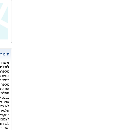
המשור
חינוך
משרד 
לתלמיד
מספרם 
במערכת
בתיכונ
מספר ה
התלמיד
בכנס ש
אמר מנ
לא צפה
הלמידה
בתקציב
לצמצום
למידה 
ואכן ב