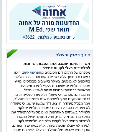
המשורר הלאומי
חינוך בארץ ובעולם
משרד החינוך יצמצם את ההטבות הניתנות
לתלמידים בעלי לקויות למידה
מספרם של התלמידים הסובלים
מהפרעות קשב וריכוז
במערכת החינוך עלה בשנים האחרונות בצורה תלולה.
בתיכונים לא מעטים, בעיקר ביישובים מבוססים, מגיע
מספר התלמידים שאובחנו כלקויי למידה ומקבלים
התאמות בבחינות והטבות שונות ל-25% מכלל
התלמידים. מסתבר, כי משה"ח לא נערך לעלייה זו. כך,
בכנס שהתקיים סמוך לפתיחת שנת הלימודים תשע"ב,
אמר מנכ"ל משה"ח היוצא, ד"ר שמשון שושני, כי משה"ח
לא צפה את הגידול העצום במספר התלמידים לקויי
הלמידה בשנתיים האחרונות, ואינו מסוגל להתמודד עמו
בתקציבו הנוכחי. לדבריו, החל מהשנה יפעל המשרד
לצמצום מספר בעלי לקויות הלמידה ותלמידים לקויי
למידה לא יקבלו תוספת שעות, אלא במקרים החמורים.
ואכן בימים אלו מתחיל משה"ח בפעולה לצמצום מספר