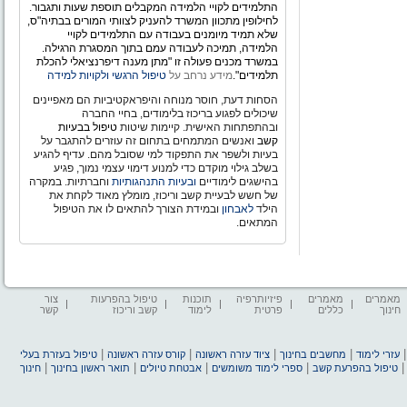
התלמידים לקויי הלמידה המקבלים תוספת שעות ותגבור.
לחילופין מתכוון המשרד להעניק לצוותי המורים בבתיה"ס,
שלא תמיד מיומנים בעבודה עם התלמידים לקויי
הלמידה, תמיכה לעבודה עמם בתוך המסגרת הרגילה.
במשרד מכנים פעולה זו "מתן מענה דיפרנציאלי להכלת
תלמידים".
מידע נרחב על
טיפול הרגשי ולקויות למידה
הסחות דעת, חוסר מנוחה והיפראקטיביות הם מאפיינים
שיכולים לפגוע בריכוז בלימודים, בחיי החברה
ובהתפתחות האישית. קיימות שיטות
טיפול בבעיות
קשב
ואנשים המתמחים בתחום זה עוזרים להתגבר על
בעיות ולשפר את התפקוד למי שסובל מהם. עדיף להגיע
בשלב גילוי מוקדם כדי למנוע דימוי עצמי נמוך, פגיע
בהישגים לימודיים
ובעיות התנהגותיות
וחברתיות. במקרה
של חשש לבעיית קשב וריכוז, מומלץ מאוד לקחת את
הילד
לאבחון
ובמידת הצורך להתאים לו את הטיפול
המתאים.
מאמרים
מאמרים
פיזיותרפיה
תוכנות
טיפול בהפרעות
צור
חינוך
כללים
פרטית
לימוד
קשב וריכוז
קשר
|
|
|
|
עזרי לימוד
מחשבים בחינוך
ציוד עזרה ראשונה
קורס עזרה ראשונה
טיפול בעזרת בעלי
|
|
|
|
טיפול בהפרעת קשב
ספרי לימוד משומשים
אבטחת טיולים
תואר ראשון בחינוך
חינוך