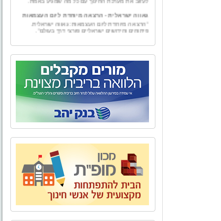
גאווה ישראלית - הרצאה מיוחדת ליום העצמאות
"הרצאה מיוחדת ליום העצמאות: גאווה ישראלית.
פיתוחים וחידושים ישראליים פורצי דרך בעולם".
גמולים
"גמולים – ייעוץ למורה" הוקמה ע"י טל וייס, בעל תואר
בכלכלה עם התמחות במימון ומורשה בשיווק פנסיוני.
"גמולים - יעוץ למורה" מספקת למגזר עובדי מערכת
החינוך בפרט ולמגזרי המשק השונים בכלל, בדיקה
אובייקטיבית ומגוון פתרונות פיננסיים להם ולבני ביתם.
מאחורינו אלפי שעות ייעוץ פיננסי ופנסיוני לכל מגזרי
המשק השונים.
אל הטבע - טיולים, אירועים, ימי גיבוש וסדנאות
לארגונים,סדנאות O.D.T
"אל הטבע" מתמחה בהפקת פעילויות שונות בטבע -
טיולים, אירועים, ימי גיבוש וסדנאות לארגונים, בתי
ספר וקבוצות. אנו מקפידים על איכות בשירות ובביצוע
כדי להעניק ללקוחותינו חוויה שתיזכר לאורך זמן.
הצוות של "אל הטבע" בשילוב התפאורה של טבע
ארצנו מבטיח יציאה מהשגרה וחוויה שתיזכר לזמן רב.
בית ביאליק
לאחרונה, נפתח מחדש מוזיאון בית ביאליק, ביתו של
המשורר הלאומי חיים נחמן ביאליק. לאחר עבודת
שיקום ושיחזור יוצאת דופן החושפת ומאירה את רוח
האיש והתקופה, מזמין אתכם בית ביאליק להתוודע
לאחד מבתיה האותנטיים, המרגשים והמלהיבים של
העיר העברית הראשונה, ולעולמו הפרטי והציבורי של