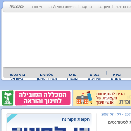
7/8/2026
פורום חינוך
חינוך נכון
צור קשר
הרשמה כמנוי לעיתון
מי אנחנו
מידע
כנסים
מרכז
טלפונים
בתי הספר
ונתונים
ואירועים
הזמנות
משרד החינוך
בישראל
>
גיליון יולי 2007
תקופת הקורונה
ת לסטודנטים