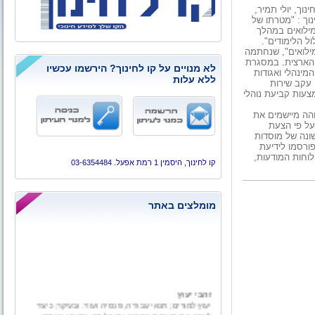
ך, יולי תמיר,
וך : "מטרתו של
מילואים במהלך
ל הלימודים".
לואים", שנחתמה
טים הארצית. במסגרת
לא מנויים על קו לחינוך? הירשמו עכשיו
ינהלי ואגודות
ללא עלות
 עקב שירות
עות קביעת נוהלי
והה מיישמים את
על פי הצעת
ונה של מוסדות
פורסמו לידיעת
לוחות המודעות,
קו לחינוך, היסמין 1 רמת אפעל. 03-6354484
מומלצים באתר
זהבי יעוץ
יעוץ למורים; תנאי עבודה, פנסיה ועוד. ובעיקר; כיצד
לעזוב את מערכת החינוך עם כל מה שמגיע באמת.