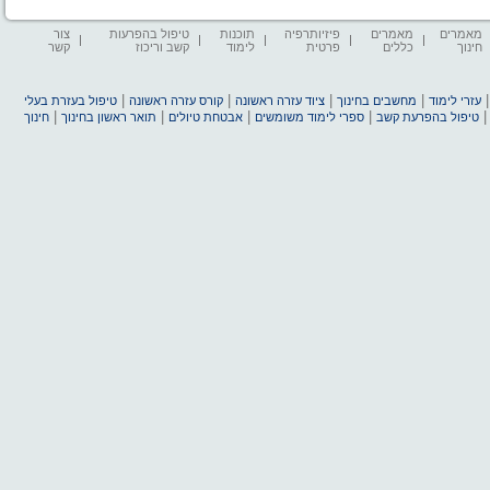
מאמרים
מאמרים
פיזיותרפיה
תוכנות
טיפול בהפרעות
צור
חינוך
כללים
פרטית
לימוד
קשב וריכוז
קשר
|
|
|
|
עזרי לימוד
מחשבים בחינוך
ציוד עזרה ראשונה
קורס עזרה ראשונה
טיפול בעזרת בעלי
|
|
|
|
טיפול בהפרעת קשב
ספרי לימוד משומשים
אבטחת טיולים
תואר ראשון בחינוך
חינוך