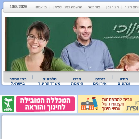
10/8/2026
רום חינוך
חינוך נכון
צור קשר
הרשמה כמנוי לעיתון
מי אנחנו
מידע
כנסים
מרכז
טלפונים
בתי הספר
ונתונים
ואירועים
הזמנות
משרד החינוך
בישראל