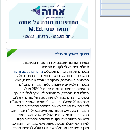
המשורר הלאומי
חינוך בארץ ובעולם
משרד החינוך יצמצם את ההטבות הניתנות
לתלמידים בעלי לקויות למידה
מספרם של התלמידים הסובלים
מהפרעות קשב וריכוז
במערכת החינוך עלה בשנים האחרונות בצורה תלולה.
בתיכונים לא מעטים, בעיקר ביישובים מבוססים, מגיע
מספר התלמידים שאובחנו כלקויי למידה ומקבלים
התאמות בבחינות והטבות שונות ל-25% מכלל
התלמידים. מסתבר, כי משה"ח לא נערך לעלייה זו. כך,
בכנס שהתקיים סמוך לפתיחת שנת הלימודים תשע"ב,
אמר מנכ"ל משה"ח היוצא, ד"ר שמשון שושני, כי משה"ח
לא צפה את הגידול העצום במספר התלמידים לקויי
הלמידה בשנתיים האחרונות, ואינו מסוגל להתמודד עמו
בתקציבו הנוכחי. לדבריו, החל מהשנה יפעל המשרד
לצמצום מספר בעלי לקויות הלמידה ותלמידים לקויי
למידה לא יקבלו תוספת שעות, אלא במקרים החמורים.
ואכן בימים אלו מתחיל משה"ח בפעולה לצמצום מספר