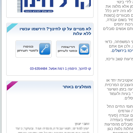
ידי ביטוי
ן אלא מלווה את
לא היה ידוע כלל
 מבוגרים (בשנות
מיד בשום עבודה,
רכות יחסים
לא מנויים על קו לחינוך? הירשמו עכשיו
תם אנשים סובלים
ללא עלות
י המשפחה, כדאי
 ולכן אם אתם
וז בירושלים
.
עות קשב וריכוז,
קו לחינוך, היסמין 1 רמת אפעל. 03-6354484
אקטיביות יחד או
העצבים המרכזית.
מומלצים באתר
עה בזמן השיעור
בעיות ולעמוד
סלים.
חומי החיים החל
 וגורמים
ם עבודה (סעיף
מעותי בעמידה
זהבי יעוץ
 סובלים מהפרעות
יעוץ למורים; תנאי עבודה, פנסיה ועוד. ובעיקר; כיצד
לות נלוות כגון
לעזוב את מערכת החינוך עם כל מה שמגיע באמת.