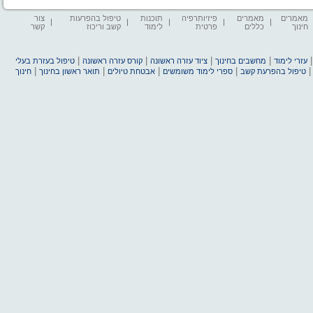
מאמרים
מאמרים
פיזיותרפיה
תוכנות
טיפול בהפרעות
צור
חינוך
כללים
פרטית
לימוד
קשב וריכוז
קשר
|
|
|
|
עזרי לימוד
מחשבים בחינוך
ציוד עזרה ראשונה
קורס עזרה ראשונה
טיפול בעזרת בעלי
|
|
|
|
טיפול בהפרעת קשב
ספרי לימוד משומשים
אבטחת טיולים
תואר ראשון בחינוך
חינוך