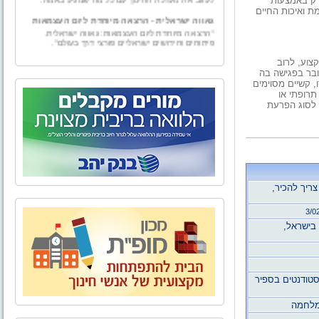
 רק באמצעות
מת ואיכות החיים
גאווה ישראלית - הרצאה מיוחדת ליום העצמאות
"הרצאה מיוחדת ליום העצמאות: גאווה ישראלית.
פיתוחים וחידושים ישראליים פורצי דרך בעולם".
גמולים
צוע, לרוב
"גמולים – ייעוץ למורה" הוקמה ע"י טל וייס, בעל תואר
ובר בפגישה בה
בכלכלה עם התמחות במימון ומורשה בשיווק פנסיוני.
 קשיים מסוימים
"גמולים - יעוץ למורה" מספקת למגזר עובדי מערכת
תרופתי או
החינוך בפרט ולמגזרי המשק השונים בכלל, בדיקה
 לסוג הפרעת
אובייקטיבית ומגוון פתרונות פיננסיים להם ולבני ביתם.
מאחורינו אלפי שעות ייעוץ פיננסי ופנסיוני לכל מגזרי
המשק השונים.
אל הטבע - טיולים, אירועים, ימי גיבוש וסדנאות
לארגונים,סדנאות O.D.T
"אל הטבע" מתמחה בהפקת פעילויות שונות בטבע -
טיולים, אירועים, ימי גיבוש וסדנאות לארגונים, בתי
צריך להכיר
,
ספר וקבוצות. אנו מקפידים על איכות בשירות ובביצוע
כדי להעניק ללקוחותינו חוויה שתיזכר לאורך זמן.
3/0
הצוות של "אל הטבע" בשילוב התפאורה של טבע
,
ארצנו מבטיח יציאה מהשגרה וחוויה שתיזכר לזמן רב.
בית ביאליק
לאחרונה, נפתח מחדש מוזיאון בית ביאליק, ביתו של
המשורר הלאומי חיים נחמן ביאליק. לאחר עבודת
טודנטים בספיר
שיקום ושיחזור יוצאת דופן החושפת ומאירה את רוח
האיש והתקופה, מזמין אתכם בית ביאליק להתוודע
לאחד מבתיה האותנטיים, המרגשים והמלהיבים של
העיר העברית הראשונה, ולעולמו הפרטי והציבורי של