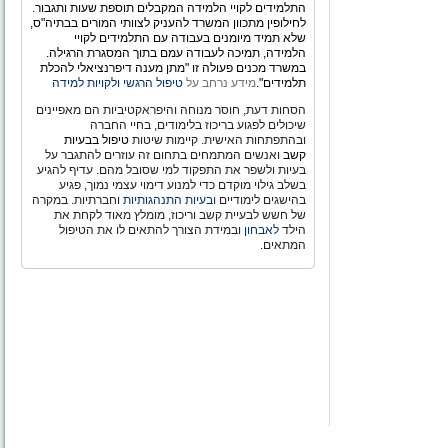
התלמידים לקויי הלמידה המקבלים תוספת שעות ותגבור.
לחילופין מתכוון המשרד להעניק לצוותי המורים בבתיה"ס,
שלא תמיד מיומנים בעבודה עם התלמידים לקויי
הלמידה, תמיכה לעבודה עמם בתוך המסגרת הרגילה.
במשרד מכנים פעולה זו "מתן מענה דיפרנציאלי להכלת
תלמידים".
מידע נרחב על
טיפול הרגשי ולקויות למידה
הסחות דעת, חוסר מנוחה והיפראקטיביות הם מאפיינים
שיכולים לפגוע בריכוז בלימודים, בחיי החברה
ובהתפתחות האישית. קיימות שיטות
טיפול בבעיות
קשב
ואנשים המתמחים בתחום זה עוזרים להתגבר על
בעיות ולשפר את התפקוד למי שסובל מהם. עדיף להגיע
בשלב גילוי מוקדם כדי למנוע דימוי עצמי נמוך, פגיע
בהישגים לימודיים
ובעיות התנהגותיות
וחברתיות. במקרה
של חשש לבעיית קשב וריכוז, מומלץ מאוד לקחת את
הילד
לאבחון
ובמידת הצורך להתאים לו את הטיפול
המתאים.