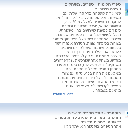
ספרי חלומות - ספרים, משחקים
ויצירה חינוכיים
שמי נורית קושנרוף בר-יוסף. עליתי עם
משפחתי מארגנטינה לקיבוץ "אור-הנר". אני
עוסקת במחשבים למעלה מ 20 שנה,
ובשעות הפנאי, יוצרת משחקים וכותבת
סיפורים כמענה לאירועים בחיי משפחתי.
תוכלו למצוא אצלי סדרת ספרונים שכתבתי
ואיירתי, המתארת ציור בעלי-חיים תוך שימוש
בצורות בסיסיות שונות. הסדרה אינה דורשת
טכניקה או מיומנות שיש לציירים ואומנים.
לעומת זאת, הילד מפתח תוך כדי ציור
חשיבה מתמטית, פירוק לגורמים והרכבתם
מחדש. משחק אחר שפרסמתי, נקרא "גורים
משחקים". הוא מכיל לוח, כרטיסיות וספרון.
בספרון הגורים מקבלים מתנות, והם
ממלאים את הלוח בכרטיסיות עם ציורי
המתנות: ליד כל חיה, מניחים את המתנה
בצבע המתאים. משחק זה מפתח סיווג
חפצים לקבוצות לפי מאפיינים שונים.
מוזמנים בשמחה..
לפרטים נוספים
בוקספר - אתר ספרים יד שניה
וחדשים, ספרים יד שניה, קניית ספרים
יד שניה, ספרים חדשים
אתר הספרים בוקספר הוא אתר מקוון