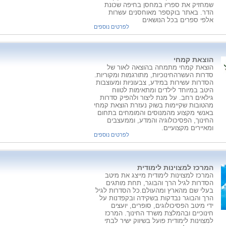
שמחזיק את ספריו במחסן בחיפה שכונת
הדר. באתר בוקספר מאוחסנים עשרות
אלפי ספרים בכל הנושאים
לפרטים נוספים
הוצאת קמחי
הוצאת קמחי מתמחה בהוצאה לאור של
סדרות העשרהחינוכיות, מתורגמות ומקוריות.
הסדרות עשירות במידע, צבעוניות ומעוצבות
היטב במיוחד לילדים ומתאימות לטווח
גילאים רחב. על מנת ליצור ולהפיק סדרות
מהטובות שקיימות בשוק נעזרת הוצאת קמחי
באנשי מקצוע מהמנוסים והמומחים בתחום
החינוך, הפסיכולוגיה והמדע, וממעצבים
ומאיירים מקצועיים.
לפרטים נוספים
המרכז למצוינות לימודית
המרכז למצוינות לימודית מייצג את מיטב
הסדרות לגיל הרך והבוגר, תחת מותגים
בעלי שם מהארץ ומהעולם.כל הסדרות לגיל
הרך והבוגר נבדקות בשקידה ובקפדנות על
ידי מיטב הפסיכולוגים, סופרים, יועצים
חינוכיים ובהמלצת משרד החינוך. המרכז
למצוינות לימודית פועל בשיווק ישיר לבתי