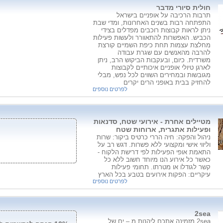
חולית סיורי מדבר
תרבות הרכיבה על אופניים בישראל
התפתחה רבות בשנים האחרונות, ומדי שבת
ניתן לראות קבוצות רוכבים מפדלים בצידי
הכביש. האפשרות להתאוורר ולעשות פעילות
מחלצת עצמות תחת כיפת השמיים קורצת
להרבה מהאנשים עם שגרת עבודה
משרדית. כיום, ובעקבות הביקוש הרב, ניתן
לארגן טיולי אופניים איכותיים לקבוצות
מגובשות ובמחירים השווים לכל נפש, מבלי
להחזיק בבית באופני הרים יקרים
לפרטים נוספים
מטיילים אחרת - אירועי שטח, סדנאות
ופעילות אתגרית, ארוחות שטח
ניהול והפקה: חיה הררי כרטיס ביקור: שרות
וליווי אישי ומקצועי ללא פשרות. דגש רב על
התאמת אופי הפעילות לפי דרישת הלקוח -
כאשר כל אירוע הנו מיוחד חשוב ללא כל
קשר לגודלו או מטרתו. תחומי פעילות
עיקריים: הפקות אירועים בטבע בכל הארץ
לפרטים נוספים
2sea
2sea מזמינה אתכם ליהנות מ – ים של