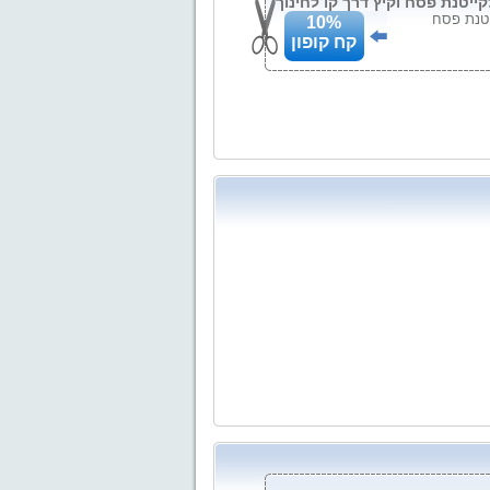
ייטנת פסח
10%
קח קופון