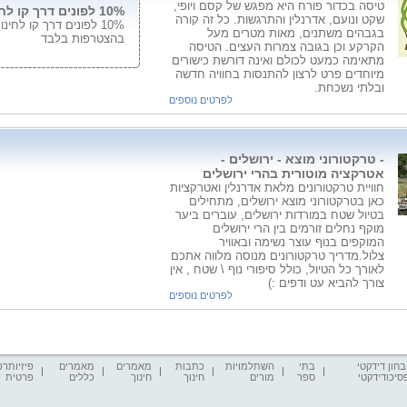
טיסה בכדור פורח היא מפגש של קסם ויופי,
10% לפונים דרך קו לחינוך עבור טיסה בהצטרפות בלבד
שקט ונועם, אדרנלין והתרגשות. כל זה קורה
10% לפונים דרך קו לחי
בגבהים משתנים, מאות מטרים מעל
בהצטרפות בלבד
הקרקע וכן בגובה צמרות העצים. הטיסה
מתאימה כמעט לכולם ואינה דורשת כישורים
מיוחדים פרט לרצון להתנסות בחוויה חדשה
ובלתי נשכחת.
לפרטים נוספים
- טרקטורוני מוצא - ירושלים -
אטרקציה מוטורית בהרי ירושלים
חוויית טרקטורונים מלאת אדרנלין ואטרקציות
כאן בטרקטורוני מוצא ירושלים, מתחילים
בטיול שטח במורדות ירושלים, עוברים ביער
מוקף נחלים זורמים בין הרי ירושלים
המוקפים בנוף עוצר נשימה ובאוויר
צלול.מדריך טרקטורונים מנוסה מלווה אתכם
לאורך כל הטיול, כולל סיפורי נוף \ שטח , אין
צורך להביא עט ודפים :)
לפרטים נוספים
חון דידקטי
בתי
השתלמויות
כתבות
מאמרים
מאמרים
פיזיותרפ
סיכודידקטי
ספר
מורים
חינוך
חינוך
כללים
פרטית