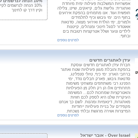
10% הנחה לנרשמים לקייטנת פסח וקיץ דרך קו לחינוך
אפשרויות המשלבות פעילות ימית מיוחדת
10% הנחה לנרשמים לק
ואתגרית: גלישת גלים, קייאקים, שייט, צלילה
וקיץ דרך קו לחינוך
חופשית ועוד. אנו מתמחים בהפקת אירועים
בחוף הים: ימי גיבוש וכיף לתלמידים
ולמורים, ימי הולדת ואירועי מצווה, סדנאות
אאוטדור לסגל חינוכי ומנהלים, קייטנות
לילדים ונוער ושלל אטרקציות רטובות בים
ובחוף.
לפרטים נוספים
עידן לאתגרים חדשים
חברת עידן לאתגרים חדשים עוסקת
בהפקת והובלת מגוון פעילויות שטח ואתגר
ברחבי הארץ: ימי כיף, טיולי סנפלינג,
סדנאות גיבוש, פארק חבלים נודד, ימי
הפנינג רבי משתתפים ומשחקי משימות
תחרותיים אלו הן רק חלק מן הפעילויות
והאטרקציות שמחכות לכם... המשימה
העיקרית שלנו היא לספק לכם חוויות
מאתגרות, דינאמיות ומהנות. לשם כך אנחנו
מקפידים על בניית פעילויות ייחודיות
המייצרות אווירה מרגשת ובלתי נשכחת.
לפרטים נוספים
Over Israel - אובר ישראל