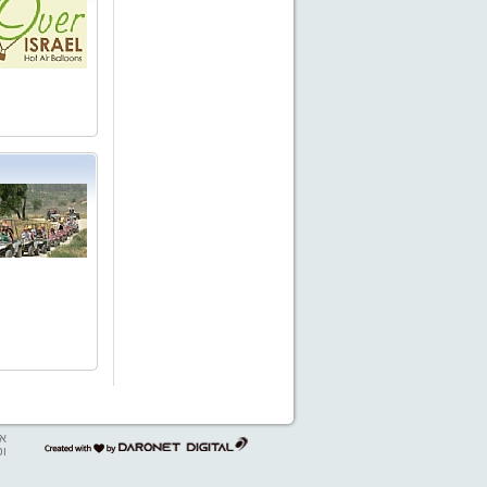
אב
דרונט
ופ
דיגיטל
-