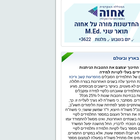
ר הלאומי
 בארץ ובעולם
החינוך יצמצם את ההטבות הניתנות
ים בעלי לקויות למידה
של התלמידים הסובלים
מהפרעות קשב וריכוז
 החינוך עלה בשנים האחרונות בצורה תלולה.
ים לא מעטים, בעיקר ביישובים מבוססים, מגיע
תלמידים שאובחנו כלקויי למידה ומקבלים
התאמות בבחינות והטבות שונות ל-25% מכלל
ים. מסתבר, כי משה"ח לא נערך לעלייה זו. כך,
התקיים סמוך לפתיחת שנת הלימודים תשע"ב,
כ"ל משה"ח היוצא, ד"ר שמשון שושני, כי משה"ח
 את הגידול העצום במספר התלמידים לקויי
 בשנתיים האחרונות, ואינו מסוגל להתמודד עמו
ו הנוכחי. לדבריו, החל מהשנה יפעל המשרד
 מספר בעלי לקויות הלמידה ותלמידים לקויי
לא יקבלו תוספת שעות, אלא במקרים החמורים.
ימים אלו מתחיל משה"ח בפעולה לצמצום מספר