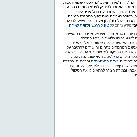
ים לקויי הלמידה המקבלים תוספת שעות ותגבור.
ין מתכוון המשרד להעניק לצוותי המורים בבתיה"ס,
יד מיומנים בעבודה עם התלמידים לקויי
, תמיכה לעבודה עמם בתוך המסגרת הרגילה.
מכנים פעולה זו "מתן מענה דיפרנציאלי להכלת
ם".
מידע נרחב על
טיפול הרגשי ולקויות למידה
דעת, חוסר מנוחה והיפראקטיביות הם מאפיינים
ם לפגוע בריכוז בלימודים, בחיי החברה
חות האישית. קיימות שיטות
טיפול בבעיות
נשים המתמחים בתחום זה עוזרים להתגבר על
ולשפר את התפקוד למי שסובל מהם. עדיף להגיע
לוי מוקדם כדי למנוע דימוי עצמי נמוך, פגיע
ם לימודיים
ובעיות התנהגותיות
וחברתיות. במקרה
 לבעיית קשב וריכוז, מומלץ מאוד לקחת את
אבחון
ובמידת הצורך להתאים לו את הטיפול
ם.