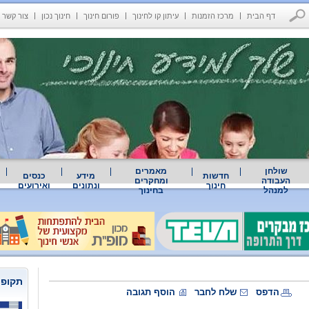
דף הבית
מרכז הזמנות
עיתון קו לחינוך
פורום חינוך
חינוך נכון
צור קשר
שולחן
מאמרים
חדשות
מידע
כנסים
העבודה
ומחקרים
חינוך
ונתונים
ואירועים
למנהל
בחינוך
תקופת
הדפס
שלח לחבר
הוסף תגובה