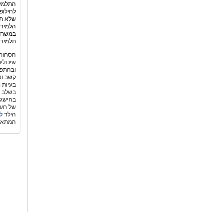
התלמיד
לחילופ
שלא תמ
הלמידה
במשרד 
תלמידי
הסחות 
שיכולי
ובהתפת
קשב
וא
בעיות 
בשלב גי
בהישגי
של חשש
הילד
ל
המתאי