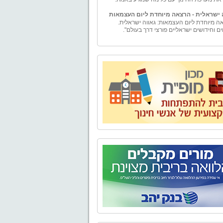
 ישראלית - הרצאה מיוחדת ליום העצמאות
ה מיוחדת ליום העצמאות: גאווה ישראלית.
ים וחידושים ישראליים פורצי דרך בעולם".
ם
ם – ייעוץ למורה" הוקמה ע"י טל וייס, בעל תואר
ה עם התמחות במימון ומורשה בשיווק פנסיוני.
ים - יעוץ למורה" מספקת למגזר עובדי מערכת
ך בפרט ולמגזרי המשק השונים בכלל, בדיקה
טיבית ומגוון פתרונות פיננסיים להם ולבני ביתם.
נו אלפי שעות ייעוץ פיננסי ופנסיוני לכל מגזרי
השונים.
בע - טיולים, אירועים, ימי גיבוש וסדנאות
ים,סדנאות O.D.T
טבע" מתמחה בהפקת פעילויות שונות בטבע -
, אירועים, ימי גיבוש וסדנאות לארגונים, בתי
קבוצות. אנו מקפידים על איכות בשירות ובביצוע
עניק ללקוחותינו חוויה שתיזכר לאורך זמן.
 של "אל הטבע" בשילוב התפאורה של טבע
 מבטיח יציאה מהשגרה וחוויה שתיזכר לזמן רב.
יאליק
נה, נפתח מחדש מוזיאון בית ביאליק, ביתו של
ר הלאומי חיים נחמן ביאליק. לאחר עבודת
 ושיחזור יוצאת דופן החושפת ומאירה את רוח
והתקופה, מזמין אתכם בית ביאליק להתוודע
מבתיה האותנטיים, המרגשים והמלהיבים של
העברית הראשונה, ולעולמו הפרטי והציבורי של