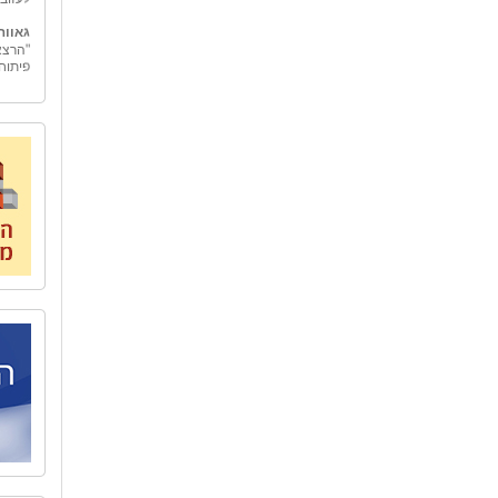
גאווה
"הרצא
פיתוח
גמולי
"גמולי
בכלכל
"גמול
החינו
אובייק
מאחורי
המשק 
אל הט
לארגונ
"אל ה
טיולים
ספר ו
כדי לה
הצוות
ארצנו
בית ב
לאחרו
המשור
שיקום
האיש 
לאחד 
העיר 