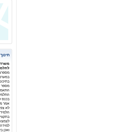
המשור
חינוך
משרד 
לתלמיד
מספרם 
במערכת
בתיכונ
מספר ה
התלמיד
בכנס ש
אמר מנ
לא צפה
הלמידה
בתקציב
לצמצום
למידה 
ואכן ב