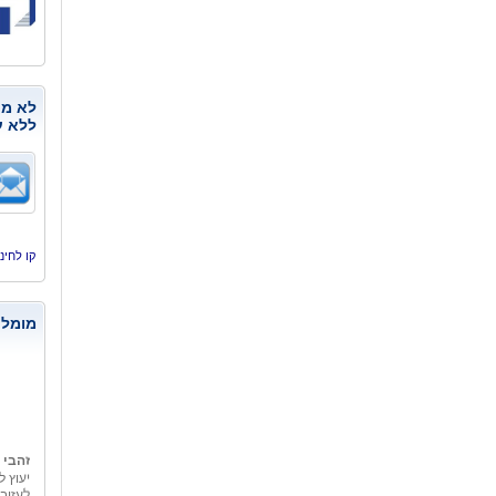
לא מנ
ללא ע
קו לחינוך, היסמי
מומלצ
זהבי 
יעוץ ל
לעזוב