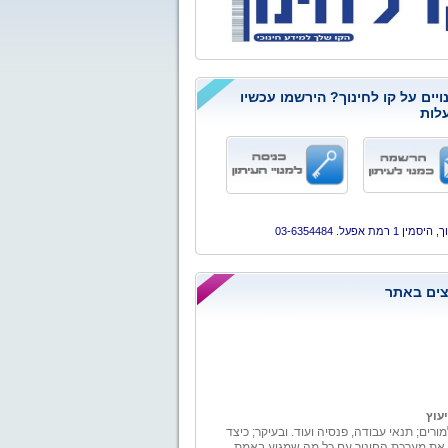
ויים על קו לחינוך? הירשמו עכשיו
לות
ן 1 רמת אפעל. 03-6354484
ים באתר
יעוץ
מורים; תנאי עבודה, פנסיה ועוד. ובעיקר; כיצד
 את מערכת החינוך עם כל מה שמגיע באמת.