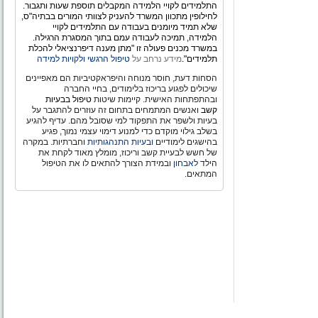
התלמידים לקויי הלמידה המקבלים תוספת שעות ותגבור.
לחילופין מתכוון המשרד להעניק לצוותי המורים בבתיה"ס,
שלא תמיד מיומנים בעבודה עם התלמידים לקויי
הלמידה, תמיכה לעבודה עמם בתוך המסגרת הרגילה.
במשרד מכנים פעולה זו "מתן מענה דיפרנציאלי להכלת
תלמידים".
מידע נרחב על
טיפול הרגשי ולקויות למידה
הסחות דעת, חוסר מנוחה והיפראקטיביות הם מאפיינים
שיכולים לפגוע בריכוז בלימודים, בחיי החברה
ובהתפתחות האישית. קיימות שיטות
טיפול בבעיות
קשב
ואנשים המתמחים בתחום זה עוזרים להתגבר על
בעיות ולשפר את התפקוד למי שסובל מהם. עדיף להגיע
בשלב גילוי מוקדם כדי למנוע דימוי עצמי נמוך, פגיע
בהישגים לימודיים
ובעיות התנהגותיות
וחברתיות. במקרה
של חשש לבעיית קשב וריכוז, מומלץ מאוד לקחת את
הילד
לאבחון
ובמידת הצורך להתאים לו את הטיפול
המתאים.