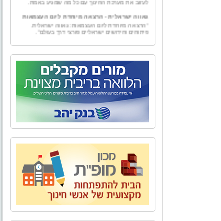
גאווה ישראלית - הרצאה מיוחדת ליום העצמאות
"הרצאה מיוחדת ליום העצמאות: גאווה ישראלית.
פיתוחים וחידושים ישראליים פורצי דרך בעולם".
גמולים
"גמולים – ייעוץ למורה" הוקמה ע"י טל וייס, בעל תואר
בכלכלה עם התמחות במימון ומורשה בשיווק פנסיוני.
"גמולים - יעוץ למורה" מספקת למגזר עובדי מערכת
החינוך בפרט ולמגזרי המשק השונים בכלל, בדיקה
אובייקטיבית ומגוון פתרונות פיננסיים להם ולבני ביתם.
מאחורינו אלפי שעות ייעוץ פיננסי ופנסיוני לכל מגזרי
המשק השונים.
אל הטבע - טיולים, אירועים, ימי גיבוש וסדנאות
לארגונים,סדנאות O.D.T
"אל הטבע" מתמחה בהפקת פעילויות שונות בטבע -
טיולים, אירועים, ימי גיבוש וסדנאות לארגונים, בתי
ספר וקבוצות. אנו מקפידים על איכות בשירות ובביצוע
כדי להעניק ללקוחותינו חוויה שתיזכר לאורך זמן.
הצוות של "אל הטבע" בשילוב התפאורה של טבע
ארצנו מבטיח יציאה מהשגרה וחוויה שתיזכר לזמן רב.
בית ביאליק
לאחרונה, נפתח מחדש מוזיאון בית ביאליק, ביתו של
המשורר הלאומי חיים נחמן ביאליק. לאחר עבודת
שיקום ושיחזור יוצאת דופן החושפת ומאירה את רוח
האיש והתקופה, מזמין אתכם בית ביאליק להתוודע
לאחד מבתיה האותנטיים, המרגשים והמלהיבים של