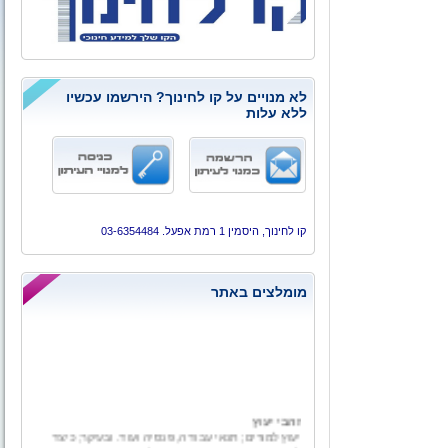
לא מנויים על קו לחינוך? הירשמו עכשיו
ללא עלות
קו לחינוך, היסמין 1 רמת אפעל. 03-6354484
מומלצים באתר
זהבי יעוץ
יעוץ למורים; תנאי עבודה, פנסיה ועוד. ובעיקר; כיצד
לעזוב את מערכת החינוך עם כל מה שמגיע באמת.