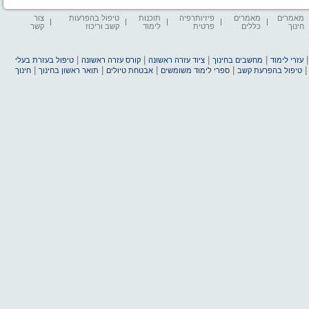
מאמרים
מאמרים
פיזיותרפיה
תוכנות
טיפול בהפרעות
צור
חינוך
כללים
פרטית
לימוד
קשב וריכוז
קשר
|
|
|
|
עזרי לימוד
מחשבים בחינוך
ציוד עזרה ראשונה
קורס עזרה ראשונה
טיפול בעזרת בעלי
|
|
|
|
טיפול בהפרעת קשב
ספרי לימוד משומשים
אבטחת טיולים
תואר ראשון בחינוך
חינוך