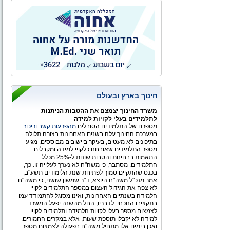
העיר העברית הראשונה, ולעולמו הפרטי והציבורי של
המשורר הלאומי
חינוך בארץ ובעולם
משרד החינוך יצמצם את ההטבות הניתנות
לתלמידים בעלי לקויות למידה
מספרם של התלמידים הסובלים
מהפרעות קשב וריכוז
במערכת החינוך עלה בשנים האחרונות בצורה תלולה.
בתיכונים לא מעטים, בעיקר ביישובים מבוססים, מגיע
מספר התלמידים שאובחנו כלקויי למידה ומקבלים
התאמות בבחינות והטבות שונות ל-25% מכלל
התלמידים. מסתבר, כי משה"ח לא נערך לעלייה זו. כך,
בכנס שהתקיים סמוך לפתיחת שנת הלימודים תשע"ב,
אמר מנכ"ל משה"ח היוצא, ד"ר שמשון שושני, כי משה"ח
לא צפה את הגידול העצום במספר התלמידים לקויי
הלמידה בשנתיים האחרונות, ואינו מסוגל להתמודד עמו
בתקציבו הנוכחי. לדבריו, החל מהשנה יפעל המשרד
לצמצום מספר בעלי לקויות הלמידה ותלמידים לקויי
למידה לא יקבלו תוספת שעות, אלא במקרים החמורים.
ואכן בימים אלו מתחיל משה"ח בפעולה לצמצום מספר