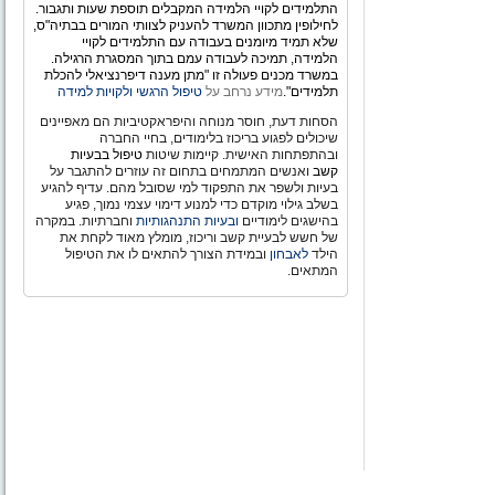
התלמידים לקויי הלמידה המקבלים תוספת שעות ותגבור.
לחילופין מתכוון המשרד להעניק לצוותי המורים בבתיה"ס,
שלא תמיד מיומנים בעבודה עם התלמידים לקויי
הלמידה, תמיכה לעבודה עמם בתוך המסגרת הרגילה.
במשרד מכנים פעולה זו "מתן מענה דיפרנציאלי להכלת
תלמידים".
מידע נרחב על
טיפול הרגשי ולקויות למידה
הסחות דעת, חוסר מנוחה והיפראקטיביות הם מאפיינים
שיכולים לפגוע בריכוז בלימודים, בחיי החברה
ובהתפתחות האישית. קיימות שיטות
טיפול בבעיות
קשב
ואנשים המתמחים בתחום זה עוזרים להתגבר על
בעיות ולשפר את התפקוד למי שסובל מהם. עדיף להגיע
בשלב גילוי מוקדם כדי למנוע דימוי עצמי נמוך, פגיע
בהישגים לימודיים
ובעיות התנהגותיות
וחברתיות. במקרה
של חשש לבעיית קשב וריכוז, מומלץ מאוד לקחת את
הילד
לאבחון
ובמידת הצורך להתאים לו את הטיפול
המתאים.