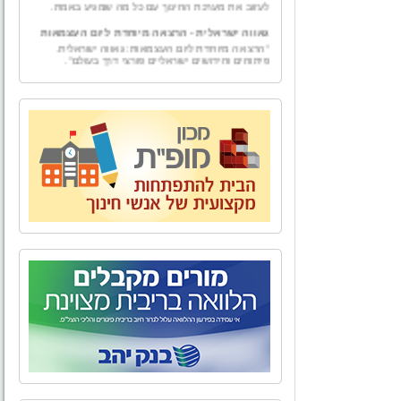
גאווה ישראלית - הרצאה מיוחדת ליום העצמאות
"הרצאה מיוחדת ליום העצמאות: גאווה ישראלית.
פיתוחים וחידושים ישראליים פורצי דרך בעולם".
גמולים
"גמולים – ייעוץ למורה" הוקמה ע"י טל וייס, בעל תואר
בכלכלה עם התמחות במימון ומורשה בשיווק פנסיוני.
"גמולים - יעוץ למורה" מספקת למגזר עובדי מערכת
החינוך בפרט ולמגזרי המשק השונים בכלל, בדיקה
אובייקטיבית ומגוון פתרונות פיננסיים להם ולבני ביתם.
מאחורינו אלפי שעות ייעוץ פיננסי ופנסיוני לכל מגזרי
המשק השונים.
אל הטבע - טיולים, אירועים, ימי גיבוש וסדנאות
לארגונים,סדנאות O.D.T
"אל הטבע" מתמחה בהפקת פעילויות שונות בטבע -
טיולים, אירועים, ימי גיבוש וסדנאות לארגונים, בתי
ספר וקבוצות. אנו מקפידים על איכות בשירות ובביצוע
כדי להעניק ללקוחותינו חוויה שתיזכר לאורך זמן.
הצוות של "אל הטבע" בשילוב התפאורה של טבע
ארצנו מבטיח יציאה מהשגרה וחוויה שתיזכר לזמן רב.
בית ביאליק
לאחרונה, נפתח מחדש מוזיאון בית ביאליק, ביתו של
המשורר הלאומי חיים נחמן ביאליק. לאחר עבודת
שיקום ושיחזור יוצאת דופן החושפת ומאירה את רוח
האיש והתקופה, מזמין אתכם בית ביאליק להתוודע
לאחד מבתיה האותנטיים, המרגשים והמלהיבים של