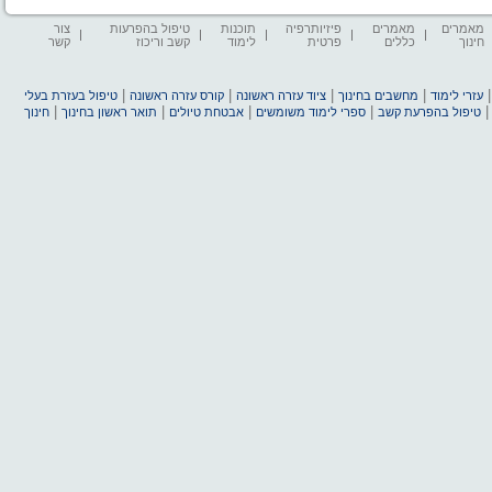
מאמרים
מאמרים
פיזיותרפיה
תוכנות
טיפול בהפרעות
צור
חינוך
כללים
פרטית
לימוד
קשב וריכוז
קשר
|
|
|
|
עזרי לימוד
מחשבים בחינוך
ציוד עזרה ראשונה
קורס עזרה ראשונה
טיפול בעזרת בעלי
|
|
|
|
טיפול בהפרעת קשב
ספרי לימוד משומשים
אבטחת טיולים
תואר ראשון בחינוך
חינוך