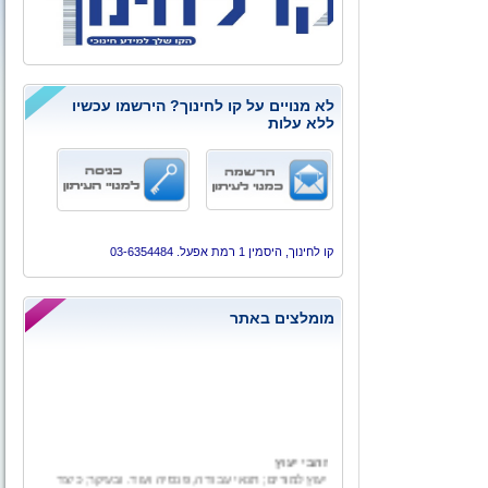
לא מנויים על קו לחינוך? הירשמו עכשיו
ללא עלות
קו לחינוך, היסמין 1 רמת אפעל. 03-6354484
מומלצים באתר
זהבי יעוץ
יעוץ למורים; תנאי עבודה, פנסיה ועוד. ובעיקר; כיצד
לעזוב את מערכת החינוך עם כל מה שמגיע באמת.