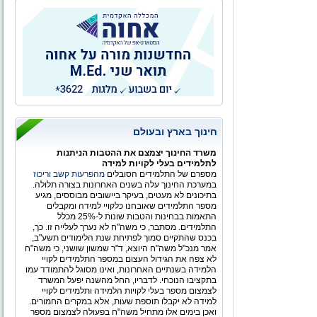
העיר העברית הראשונה, ולעולמו הפרטי והציבורי של
המשורר הלאומי
חינוך בארץ ובעולם
משרד החינוך יצמצם את ההטבות הניתנות
לתלמידים בעלי לקויות למידה
מספרם של התלמידים הסובלים
מהפרעות קשב וריכוז
במערכת החינוך עלה בשנים האחרונות בצורה תלולה.
בתיכונים לא מעטים, בעיקר ביישובים מבוססים, מגיע
מספר התלמידים שאובחנו כלקויי למידה ומקבלים
התאמות בבחינות והטבות שונות ל-25% מכלל
התלמידים. מסתבר, כי משה"ח לא נערך לעלייה זו. כך,
בכנס שהתקיים סמוך לפתיחת שנת הלימודים תשע"ב,
אמר מנכ"ל משה"ח היוצא, ד"ר שמשון שושני, כי משה"ח
לא צפה את הגידול העצום במספר התלמידים לקויי
הלמידה בשנתיים האחרונות, ואינו מסוגל להתמודד עמו
בתקציבו הנוכחי. לדבריו, החל מהשנה יפעל המשרד
לצמצום מספר בעלי לקויות הלמידה ותלמידים לקויי
למידה לא יקבלו תוספת שעות, אלא במקרים החמורים.
ואכן בימים אלו מתחיל משה"ח בפעולה לצמצום מספר