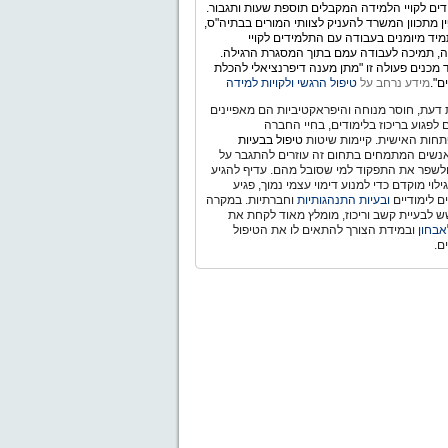
ים לקויי הלמידה המקבלים תוספת שעות ותגבור.
ין מתכוון המשרד להעניק לצוותי המורים בבתיה"ס,
יד מיומנים בעבודה עם התלמידים לקויי
, תמיכה לעבודה עמם בתוך המסגרת הרגילה.
מכנים פעולה זו "מתן מענה דיפרנציאלי להכלת
ם".
מידע נרחב על
טיפול הרגשי ולקויות למידה
דעת, חוסר מנוחה והיפראקטיביות הם מאפיינים
ם לפגוע בריכוז בלימודים, בחיי החברה
חות האישית. קיימות שיטות
טיפול בבעיות
נשים המתמחים בתחום זה עוזרים להתגבר על
ולשפר את התפקוד למי שסובל מהם. עדיף להגיע
לוי מוקדם כדי למנוע דימוי עצמי נמוך, פגיע
ם לימודיים
ובעיות התנהגותיות
וחברתיות. במקרה
 לבעיית קשב וריכוז, מומלץ מאוד לקחת את
אבחון
ובמידת הצורך להתאים לו את הטיפול
ם.