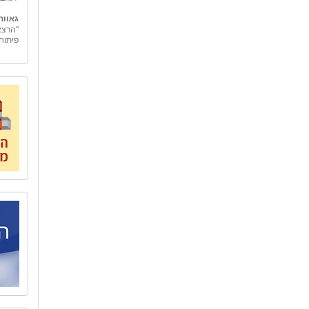
גאווה
"הרצא
פיתוח
גמולי
"גמולי
בכלכל
"גמול
החינו
אובייק
מאחורי
המשק 
אל הט
לארגונ
"אל ה
טיולים
ספר ו
כדי לה
הצוות
ארצנו
בית ב
לאחרו
המשור
שיקום
האיש 
לאחד 
העיר 