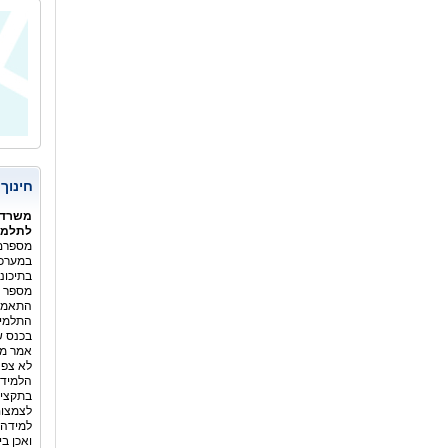
המשור
חינוך
משרד 
לתלמיד
מספרם 
במערכת
בתיכונ
מספר ה
התלמיד
בכנס ש
אמר מנ
לא צפה
הלמידה
בתקציב
לצמצום
למידה 
ואכן ב