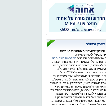
ר הלאומי
 בארץ ובעולם
החינוך יצמצם את ההטבות הניתנות
ים בעלי לקויות למידה
של התלמידים הסובלים
מהפרעות קשב וריכוז
 החינוך עלה בשנים האחרונות בצורה תלולה.
ים לא מעטים, בעיקר ביישובים מבוססים, מגיע
תלמידים שאובחנו כלקויי למידה ומקבלים
התאמות בבחינות והטבות שונות ל-25% מכלל
ים. מסתבר, כי משה"ח לא נערך לעלייה זו. כך,
התקיים סמוך לפתיחת שנת הלימודים תשע"ב,
כ"ל משה"ח היוצא, ד"ר שמשון שושני, כי משה"ח
 את הגידול העצום במספר התלמידים לקויי
 בשנתיים האחרונות, ואינו מסוגל להתמודד עמו
ו הנוכחי. לדבריו, החל מהשנה יפעל המשרד
 מספר בעלי לקויות הלמידה ותלמידים לקויי
לא יקבלו תוספת שעות, אלא במקרים החמורים.
ימים אלו מתחיל משה"ח בפעולה לצמצום מספר