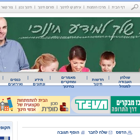
דף הבית
מרכז הזמנות
עיתון קו לחינוך
פורום חינוך
חינוך נכון
צור קשר
שולחן
מאמרים
חדשות
מידע
כנסים
העבודה
ומחקרים
חינוך
ונתונים
ואירועים
למנהל
בחינוך
תקופת
הדפס
שלח לחבר
הוסף תגובה