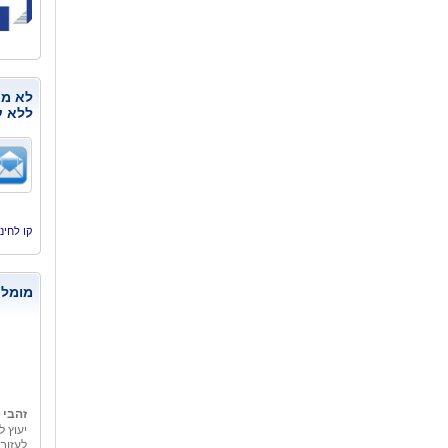
לא מנ
ללא ע
קו לחינוך, היסמי
מומלצ
זהבי 
יעוץ ל
לעזוב