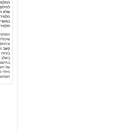
התלמיד
לחילופ
שלא תמ
הלמידה
במשרד 
תלמידי
הסחות 
שיכולי
ובהתפת
קשב
וא
בעיות 
בשלב גי
בהישגי
של חשש
הילד
ל
המתאי