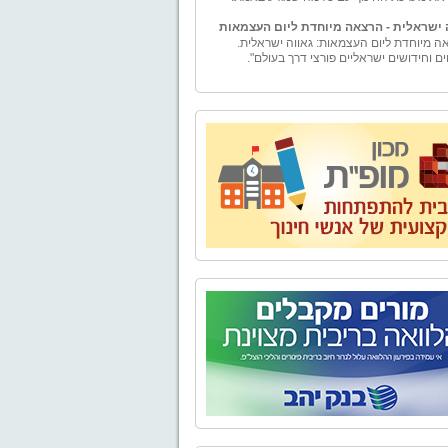
 ישראלית - הרצאה מיוחדת ליום העצמאות
ה מיוחדת ליום העצמאות: גאווה ישראלית.
ים וחידושים ישראליים פורצי דרך בעולם".
ם
ם – ייעוץ למורה" הוקמה ע"י טל וייס, בעל תואר
ה עם התמחות במימון ומורשה בשיווק פנסיוני.
ים - יעוץ למורה" מספקת למגזר עובדי מערכת
ך בפרט ולמגזרי המשק השונים בכלל, בדיקה
טיבית ומגוון פתרונות פיננסיים להם ולבני ביתם.
נו אלפי שעות ייעוץ פיננסי ופנסיוני לכל מגזרי
השונים.
בע - טיולים, אירועים, ימי גיבוש וסדנאות
ים,סדנאות O.D.T
טבע" מתמחה בהפקת פעילויות שונות בטבע -
, אירועים, ימי גיבוש וסדנאות לארגונים, בתי
קבוצות. אנו מקפידים על איכות בשירות ובביצוע
עניק ללקוחותינו חוויה שתיזכר לאורך זמן.
 של "אל הטבע" בשילוב התפאורה של טבע
 מבטיח יציאה מהשגרה וחוויה שתיזכר לזמן רב.
יאליק
נה, נפתח מחדש מוזיאון בית ביאליק, ביתו של
ר הלאומי חיים נחמן ביאליק. לאחר עבודת
 ושיחזור יוצאת דופן החושפת ומאירה את רוח
והתקופה, מזמין אתכם בית ביאליק להתוודע
מבתיה האותנטיים, המרגשים והמלהיבים של
העברית הראשונה, ולעולמו הפרטי והציבורי של