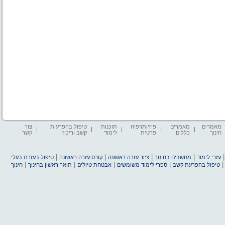
מאמרים
מאמרים
פיזיותרפיה
תוכנות
טיפול בהפרעות
צור
חינוך
כללים
פרטית
לימוד
קשב וריכוז
קשר
|
|
|
|
עזרי לימוד
מחשבים בחינוך
ציוד עזרה ראשונה
קורס עזרה ראשונה
טיפול בעזרת בעלי
|
|
|
|
טיפול בהפרעת קשב
ספרי לימוד משומשים
אבטחת טיולים
תואר ראשון בחינוך
חינוך