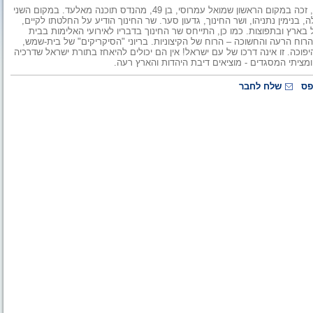
בגמר חידון התנ״ך הארצי למבוגרים, שהתקיים הערב בבנייני האומה, זכה במקום הראשון שמואל עמרוסי, בן 49, מהנדס תוכנה מאלעד. במקום השני
מד ראש הממשלה, בנימין נתניהו, ושר החינוך, גדעון סער. שר החינוך הודיע על החלטתו לקיים,
בארץ ובתפוצות. כמו כן, התייחס שר החינוך בדבריו לאירועי האלימות בבית
רוח הרעה והחשוכה – הרוח של הקיצוניות. בריוני "הסיקריקים" של בית-שמש,
יפוכה. זו אינה דרכו של עם ישראל! אין הם יכולים להיאחז בתורת ישראל שדרכיה
ומציתי המסגדים - מוציאים דיבת היהדות והארץ רעה.
פס
שלח לחבר