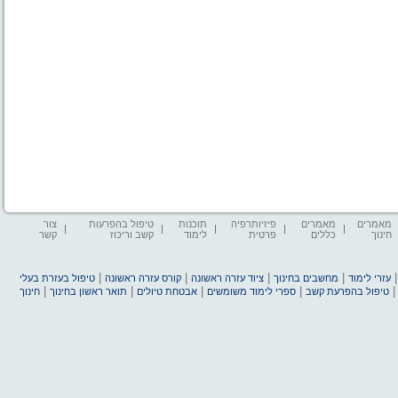
מאמרים
מאמרים
פיזיותרפיה
תוכנות
טיפול בהפרעות
צור
חינוך
כללים
פרטית
לימוד
קשב וריכוז
קשר
|
|
|
|
עזרי לימוד
מחשבים בחינוך
ציוד עזרה ראשונה
קורס עזרה ראשונה
טיפול בעזרת בעלי
|
|
|
|
טיפול בהפרעת קשב
ספרי לימוד משומשים
אבטחת טיולים
תואר ראשון בחינוך
חינוך