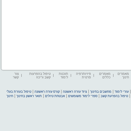
מאמרים
מאמרים
פיזיותרפיה
תוכנות
טיפול בהפרעות
צור
חינוך
כללים
פרטית
לימוד
קשב וריכוז
קשר
|
|
|
|
עזרי לימוד
מחשבים בחינוך
ציוד עזרה ראשונה
קורס עזרה ראשונה
טיפול בעזרת בעלי
|
|
|
|
טיפול בהפרעת קשב
ספרי לימוד משומשים
אבטחת טיולים
תואר ראשון בחינוך
חינוך