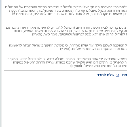
 לתמורה" במערכת החינוך העל-יסודית, ולכלול בו שיפורים בתנאי העסקתם של המנהלים.
למעשה מורה וסגן מנהל מקבלים את כל התוספות, בעוד שמנהל בית הספר מקבל תוספת
של פחות מ-200 שקלים ברוטו". יו"ר ארגון המורים העל-יסודיים, רן ארז: "זה נכון שהמורים מקבלים יותר, אבל אסור לשכוח שהם, בניגוד למנהלים, גם מוסיפים 16
ונים בדרכה לבית הספר, חזרה היום (חמישי) ללימודים לראשונה מאז התקרית, עם תום
יסה קיבל את פניה שר החינוך גדעון סער, חברי הוועדה לקידום מעמד האשה, וכוחות
הגדיל ולחזק אותו. "לא נכנע לבריונות ולאיומים", אמר סער. (הארץ)
ל המועצה לשלום הילד. עוד עולה מהדו"ח, כי מערכת החינוך בישראל חצתה לראשונה
אינטרנט הוא מקור המידע המרכזי שלהם. (הארץ)
שבוע שעבר על ידי אחד התלמידים. המורה נחבלה בידה וקיבלה טיפול רפואי. המקרה
ה להפריד בין התלמידים הגיע תלמיד שחבט במורה. עיריית חדרה: "הטיפול במקרה
כל הגורמים המקצועיים". (mynet)
פס
שלח לחבר