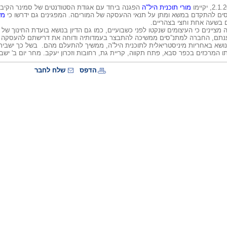
מורי תוכנית היל"ה
הפגנה ביחד עם אגודת הסטודנטים של סמינר הקיבו
ם להתקדם במשא ומתן על תנאי ההעסקה של המוריםה. המפגינים גם ידרשו כי
מש
 בשעה אחת וחצי בצהריים.
ה מציינים כי העיצומים שנקטו לפני כשבועיים, כמו גם הדיון בנושא בועדת החינוך ש
נתם, החברה למתנ”סים ממשיכה להתבצר בעמדותיה ודוחה את דרישתם להעסקה במ
נושא באחריות מיניסטריאלית לתוכנית היל”ה, ממשיך להתעלם מהם. בשל כך ישביתו
בתו המרכזים בכפר סבא, פתח תקווה, קריית גת, רחובות וזכרון יעקב. מחר יום ב' יש
הדפס
שלח לחבר