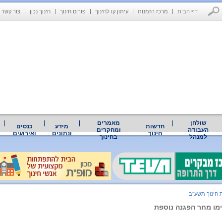
דף הבית
מרכז הזמנות
עיתון קו לחינוך
פורום חינוך
חינוך נכון
צור קשר
שולחן
מאמרים
חדשות
מידע
כנסים
העבודה
ומחקרים
חינוך
ונתונים
ואירועים
למנהל
בחינוך
 חינוך תשע"ב
ימו מחר הפגנה נוספת