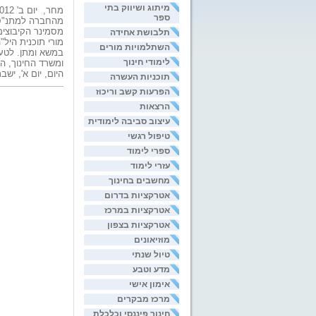
מיתוג ושיווק בתי
מחר, יום ב' 2.1.2012, יקיימו
ספר
מהחברה למתנ"סי
מסמינר הקיבוצים
תלבושת אחידה
מורי תוכנית היל"
השתלמויות מורים
במשא ומתן. לטע
לימודי חינוך
ומשרד החינוך, ה
היום, יום א', יש
תוכניות העשרה
הפרעות קשב וריכוז
הרצאות
עיצוב סביבה לימודית
טיפול רגשי
ספרי לימוד
עזרי לימוד
מחשבים בחינוך
אטרקציות בדרום
אטרקציות במרכז
אטרקציות בצפון
מוזיאונים
טיול שנתי
מדע וטבע
אימון אישי
מרכז מבקרים
חינוך פיננסי וכלכלת