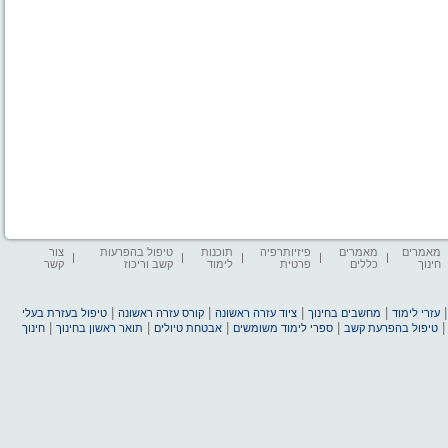
מאמרים
מאמרים
פיזיותרפיה
תוכנות
טיפול בהפרעות
צור
חינוך
כללים
פרטית
לימוד
קשב וריכוז
קשר
|
|
|
|
עזרי לימוד
מחשבים בחינוך
ציוד עזרה ראשונה
קורס עזרה ראשונה
טיפול בעזרת בעלי
|
|
|
|
טיפול בהפרעת קשב
ספרי לימוד משומשים
אבטחת טיולים
תואר ראשון בחינוך
חינוך