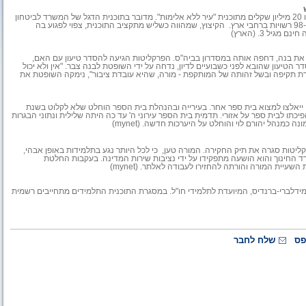
משרד ראש הממשלה הודיע לשר לביטחון הפנים, יצחק אהרונוביץ, כי יקוצצו 20 מיליון שקלים מתוכנית "עיר ללא אלימות". מדובר בתוכנית הדגל של המשרד לביטחון
הפנים, שמטרתה לשלב את המשטרה בתוך הקהילה ולהקים שיטור עירוני ב-98 רשויות ברחבי ארץ. הקיצוץ, שמהווה כשליש מתקציב התוכנית, צפוי לפגוע בה
יל 3. (הארץ)
ת בנה, דחפה אותה במסדרון בביה"ס. הפרקליטות הגיעה להסדר טיעון עם האם,
יעון שהובא לפני כשבועיים לדיון, נדחה על ידי השופטת לבנה צבר. "אין ולא יכול
 תקיפה ובשל זהותה של המותקפת - מורה, שהיא עובדת ציבור", נימקה השופטת את
ה, ייאלצו למצוא בית ספר אחר. בעירייה ובהנהלת בית הספר הוחלט שלא לקלוט בשנת
תו לבית ספר על אזורי. תדמית בית הספר עירוני ה' עד כה היתה שלילית ונתוני הבגרות
מנהל יהורם לוי והוחלט על היערכות חדשה. (mynet)
טות סגרה את תיק החקירה. המורה טען, כי לכל היותר נגע בתלמידות באופן אבהי,
ד החינוך והוא הושעה מתפקידו על ידי נציבות שירות המדינה. בעקבות החלטת
יית המורה והורתה להחזירו לעבודה לאלתר. (mynet)
ידלברי-ברנדיס, המיועדת לתלמידי חו"ל. במסגרת התוכנית התלמידים מתחייבים רשמית
פס
שלח לחבר