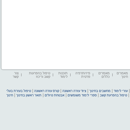
מאמרים
מאמרים
פיזיותרפיה
תוכנות
טיפול בהפרעות
צור
חינוך
כללים
פרטית
לימוד
קשב וריכוז
קשר
|
|
|
|
עזרי לימוד
מחשבים בחינוך
ציוד עזרה ראשונה
קורס עזרה ראשונה
טיפול בעזרת בעלי
|
|
|
|
טיפול בהפרעת קשב
ספרי לימוד משומשים
אבטחת טיולים
תואר ראשון בחינוך
חינוך