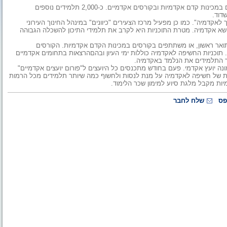
מהתיכונים המקיפים באשדוד לומדים השנה בקורסים במכינות קדם אקדמיות ובקורסים אקדמיים. כ-2,000 תלמידים נוספים
דוד.
קדמיה". כמו כן מפעיל מרכז הצעירים "כיוונים" במינהל החינוך העירוני
נושא אקדמיה. מטרת התוכניות היא לקרב את תלמידי התיכון להשכלה הגבוהה
תואר ראשון, או משתתפים בקורסים במכינות הקדם אקדמיות. הקורסים
 תוכניות החשיפה לאקדמיה כוללות ימי העיון ובהםהרצאות בתחומים אקדמיים
ור התלמידים את הנלמד באקדמיה.
תיכונים בעיר . בכל תיכון מונה יועץ אקדמי. פעם בחודש מתכנסים כל היועצים ל"פורום יועצים אקדמיים"
שות של חשיפה לאקדמיה על מנת לנסות ולחשוף כמה שיותר תלמידים מכל הרמות
יות מקבל מלגת סיוע למימון שכר הלימוד.
פס
שלח לחבר