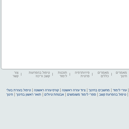
מאמרים
מאמרים
פיזיותרפיה
תוכנות
טיפול בהפרעות
צור
חינוך
כללים
פרטית
לימוד
קשב וריכוז
קשר
|
|
|
|
עזרי לימוד
מחשבים בחינוך
ציוד עזרה ראשונה
קורס עזרה ראשונה
טיפול בעזרת בעלי
|
|
|
|
טיפול בהפרעת קשב
ספרי לימוד משומשים
אבטחת טיולים
תואר ראשון בחינוך
חינוך