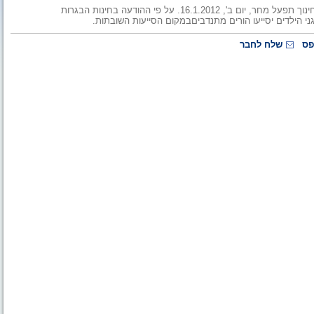
משרד החינוך הודיע, כי למרות שביתת הרשויות המקומיות מערכת החינוך תפעל מחר, יום ב', 16.1.2012. על פי ההודעה בחינות הבגרות
ני הילדים יסייעו הורים מתנדביםבמקום הסייעות השובתות.
פס
שלח לחבר