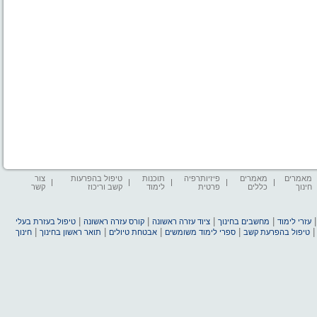
מאמרים
מאמרים
פיזיותרפיה
תוכנות
טיפול בהפרעות
צור
חינוך
כללים
פרטית
לימוד
קשב וריכוז
קשר
|
|
|
|
עזרי לימוד
מחשבים בחינוך
ציוד עזרה ראשונה
קורס עזרה ראשונה
טיפול בעזרת בעלי
|
|
|
|
טיפול בהפרעת קשב
ספרי לימוד משומשים
אבטחת טיולים
תואר ראשון בחינוך
חינוך