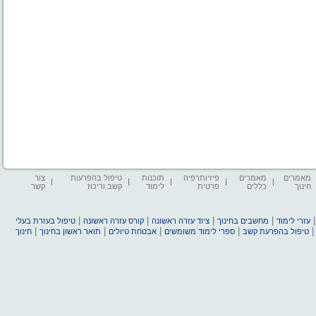
מאמרים
מאמרים
פיזיותרפיה
תוכנות
טיפול בהפרעות
צור
חינוך
כללים
פרטית
לימוד
קשב וריכוז
קשר
|
|
|
|
עזרי לימוד
מחשבים בחינוך
ציוד עזרה ראשונה
קורס עזרה ראשונה
טיפול בעזרת בעלי
|
|
|
|
טיפול בהפרעת קשב
ספרי לימוד משומשים
אבטחת טיולים
תואר ראשון בחינוך
חינוך