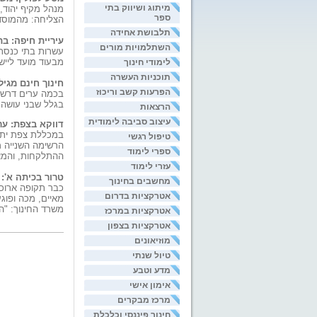
מיתוג ושיווק בתי
מנהל מקיף יהוד,
ספר
הצליחה: מהמוסד ה
תלבושת אחידה
עיריית חיפה: בת
השתלמויות מורים
עשרות בתי כנסת ב
מבעוד מועד ליישום ה
לימודי חינוך
תוכניות העשרה
חינוך חינם מגיל 3? רק אם הילד נגמל מחיתול
הפרעות קשב וריכוז
בכמה ערים דרשו מ
בגלל שבני עושה פיפי בחיתול", כעסה א
הרצאות
עיצוב סביבה לימודית
דווקא
בצפת: ער
במכללת צפת יתקי
טיפול רגשי
הרשימה השנייה מ
ספרי לימוד
ההתלקחות, והמאב
עזרי לימוד
טרור בכיתה א': בן 6 משליט אימה על בית ה
מחשבים בחינוך
כבר תקופה ארוכ
אטרקציות בדרום
מאיים, מכה ופוג
משרד החינוך: "הג
אטרקציות במרכז
אטרקציות בצפון
מוזיאונים
טיול שנתי
מדע וטבע
אימון אישי
מרכז מבקרים
חינוך פיננסי וכלכלת