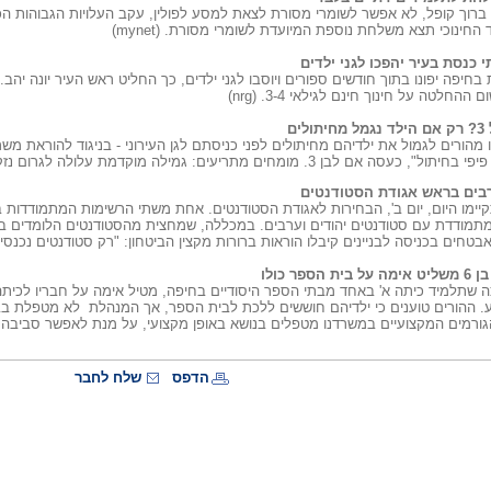
 ברוך קופל, לא אפשר לשומרי מסורת לצאת למסע לפולין, עקב העלויות הגבוהות 
חינוכי תצא משלחת נוספת המיועדת לשומרי מסורת. (mynet)
י כנסת בעיר יהפכו לגני ילדים
חיפה יפונו בתוך חודשים ספורים ויוסבו לגני ילדים, כך החליט ראש העיר יונה יהב
החלטה על חינוך חינם לגילאי 3-4. (nrg)
ים
הורים לגמול את ילדיהם מחיתולים לפני כניסתם לגן העירוני - בניגוד להוראת משרד 
ם לבן 3. מומחים מתריעים: גמילה מוקדמת עלולה לגרום נזק. (ynet)
בים בראש אגודת הסטודנטים
ימו היום, יום ב', הבחירות לאגודת הסטודנטים. אחת משתי הרשימות המתמודדות 
תמודדת עם סטודנטים יהודים וערבים. במכללה, שמחצית מהסטודנטים הלומדים בה
טחים בכניסה לבניינים קיבלו הוראות ברורות מקצין הביטחון: "רק סטודנטים נכנס
ספר כולו
ה שתלמיד כיתה א' באחד מבתי הספר היסודיים בחיפה, מטיל אימה על חבריו לכי
ע. ההורים טוענים כי ילדיהם חוששים ללכת לבית הספר, אך המנהלת לא מטפלת ב
ורמים המקצועיים במשרדנו מטפלים בנושא באופן מקצועי, על מנת לאפשר סביבה לימודית רג
הדפס
שלח לחבר