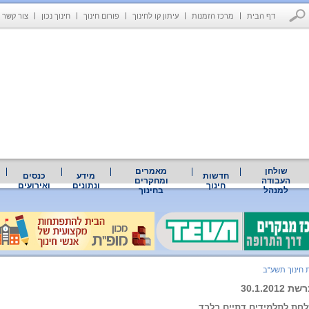
דף הבית
מרכז הזמנות
עיתון קו לחינוך
פורום חינוך
חינוך נכון
צור קשר
שולחן
מאמרים
חדשות
מידע
כנסים
העבודה
ומחקרים
חינוך
ונתונים
ואירועים
למנהל
בחינוך
 חינוך תשע"ב
30.1.20
לחת לתלמידים דתיים בלבד