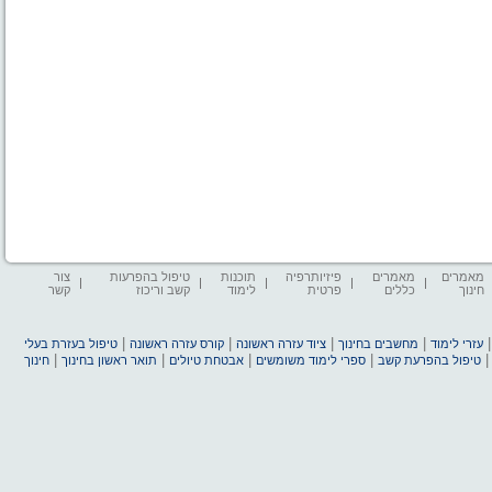
מאמרים
מאמרים
פיזיותרפיה
תוכנות
טיפול בהפרעות
צור
חינוך
כללים
פרטית
לימוד
קשב וריכוז
קשר
|
|
|
|
עזרי לימוד
מחשבים בחינוך
ציוד עזרה ראשונה
קורס עזרה ראשונה
טיפול בעזרת בעלי
|
|
|
|
טיפול בהפרעת קשב
ספרי לימוד משומשים
אבטחת טיולים
תואר ראשון בחינוך
חינוך