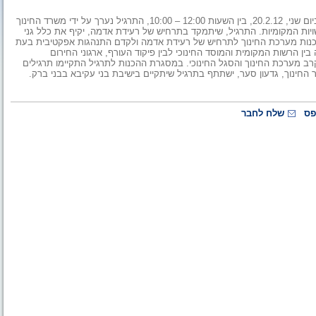
תרגיל ההתגוננות הארצי לכלל מוסדות החינוך ברחבי הארץ יתקיים ביום שני, 20.2.12, בין השעות 12:00 – 10:00, התרגיל נערך על ידי משרד החינוך
ויות המקומיות. התרגיל, שיתמקד בתרחיש של רעידת אדמה, יקיף את כלל גני
כנות מערכת החינוך לתרחיש של רעידת אדמה ולקדם התנהגות אפקטיבית בעת
 הרשות המקומית והמוסד החינוכי לבין פיקוד העורף, ארגוני החירום
ב מערכת החינוך והסגל החינוכי. במסגרת ההכנות לתרגיל התקיימו תרגילים
 החינוך, גדעון סער, ישתתף בתרגיל שיתקיים בישיבת בני עקיבא בבני ברק.
פס
שלח לחבר