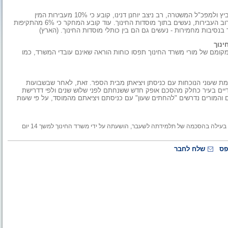
מחקר חדש, שיוצג בימים הקרובים לשר לביטחון הפנים יצחק אהרונוביץ ולמפכ"ל המשטרה, רב ניצב יוחנן דנינו, קובע כי 10% מעבירות המין
המבוצעות בישראל - אם לא כוללים את הבית והרחוב שם מבוצעות רוב העבירות, נעשים בתוך מוסדות החינוך. עוד קובע המחקר כי 6% מהתקיפות
בנסיבות מחמירות - נעשים גם הם בין כותלי מוסדות החינוך. (הארץ)
 חדש של בנק ישראל, המתייחס לשנים 2001-2009 , את מקומם של מורי משרד החינוך תפסו כוחות הוראה שאינם עובדי המשרד, כמו
ת שעוני הנוכחות עם כניסתן ויציאתן מבית הספר. זאת, לאחר שבשבועות
דיים בעיר כחלק מהסכם אופק חדש ששנחתם לפני שלוש שנים ולפי דדרישת
 והמורים נדרשים "להחתים שעון" עם כניסתם ויציאתם מהמוסד, על פי שעות
מורה מבית ספר במחוז חיפה, שהוגש נגדה כתב אישום לפני כשבועיים בשל בעילה בהסכמה של תלמידתה לשעבר, הושעתה על ידי משרד החינוך למשך 14 יום
פס
שלח לחבר