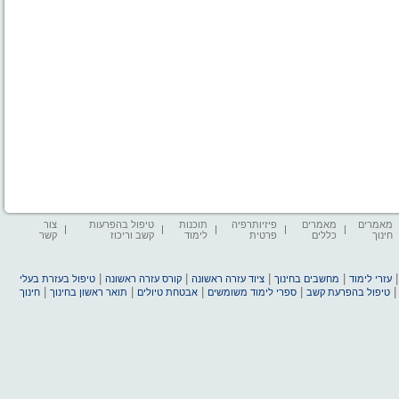
מאמרים
מאמרים
פיזיותרפיה
תוכנות
טיפול בהפרעות
צור
חינוך
כללים
פרטית
לימוד
קשב וריכוז
קשר
|
|
|
|
עזרי לימוד
מחשבים בחינוך
ציוד עזרה ראשונה
קורס עזרה ראשונה
טיפול בעזרת בעלי
|
|
|
|
טיפול בהפרעת קשב
ספרי לימוד משומשים
אבטחת טיולים
תואר ראשון בחינוך
חינוך