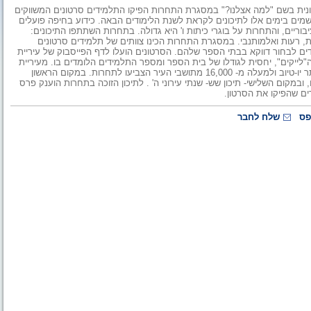
נית בשם "למה אצלנו?" במסגרת התחרות הפיקו התלמידים סרטונים המשווקים
שמים בימים אלו לתיכונים לקראת לשנת הלימודים הבאה. כידוע בחיפה פועלים
ריים, והתחרות על בוגרי כיתות ו' היא גדולה. בתחרות השתתפו התיכונים:
 בסמ"ת, רעות ואלמותנבי. במסגרת התחרות הכינו צוותים של תלמידים סרטונים
כדאי לתלמידים לבחור דווקא בבתי הספר שלהם. הסרטונים הועלו לדף הפייסבוק של עיריית
"לייקים", יחסית לגודלו של בית הספר ומספר התלמידים הלומדים בו. מעיריית
חיפה נמסר, כי הסרטונים זכו לחשיפה של מעל ל-60,000 צפיות באתר יו-טיוב ולמעלה מ- 16,000 מתושבי העיר הצביעו לתחרות. במקום הראשון
ובמקום השלישי- תיכון שש- שנתי עירוני ה' . לתיכון הזוכה בתחרות הוענק פרס
ים שהפיקו את הסרטון.
פס
שלח לחבר