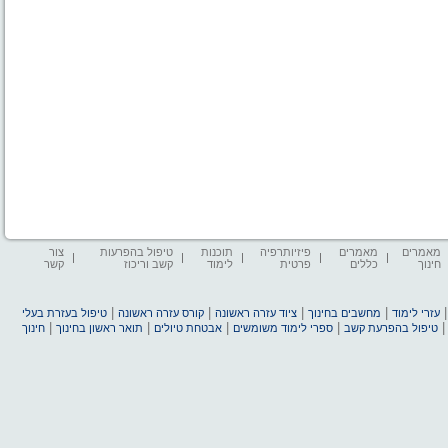
מאמרים
מאמרים
פיזיותרפיה
תוכנות
טיפול בהפרעות
צור
חינוך
כללים
פרטית
לימוד
קשב וריכוז
קשר
|
|
|
|
עזרי לימוד
מחשבים בחינוך
ציוד עזרה ראשונה
קורס עזרה ראשונה
טיפול בעזרת בעלי
|
|
|
|
טיפול בהפרעת קשב
ספרי לימוד משומשים
אבטחת טיולים
תואר ראשון בחינוך
חינוך