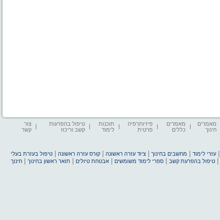
מאמרים
מאמרים
פיזיותרפיה
תוכנות
טיפול בהפרעות
צור
חינוך
כללים
פרטית
לימוד
קשב וריכוז
קשר
|
|
|
|
עזרי לימוד
מחשבים בחינוך
ציוד עזרה ראשונה
קורס עזרה ראשונה
טיפול בעזרת בעלי
|
|
|
|
טיפול בהפרעת קשב
ספרי לימוד משומשים
אבטחת טיולים
תואר ראשון בחינוך
חינוך