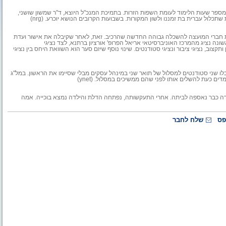
פר שעות הלימוד לעומת השפות הזרות. בתמיכת המנכ"ל היוצא, ד"ר שמשון שושני,
לול עברית בת זמננו ולשון המקורות. בשבועות הקרובים הנושא יוכרע. (nrg)
מת חברי המועצה להשכלה גבוהה החדשה שהרכיב. זאת, לאחר שקיבלה את אישור ועדת
ה נציג מהמרכז האוניברסיטאי אריאל הפרופ' אורציון ברתנא, לצד נציגי
ותקצוב, נציגי ציבור ונציגי סטודנטים. שינוי נוסף שיזם סער הוא השוואת היחס בין נציגי
 שני סטודנטים למסלול של תואר שני במינהל עסקים מבלי שסיימו את הראשון. במל"ג
ים כעת להשלים אותו לפני שהם ממשיכים במסלול. (ynet)
כי הילדה כבר נאספה לביתה. אחרי התעקשותה, נפתחה הדלת והילדה נמצא בוכייה. אמה
פס
שלח לחבר