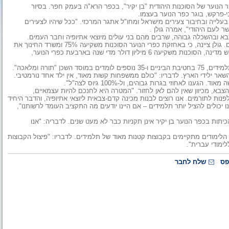
הנוער של הסוכנות היהודית "בן יקיר", בכפר הרא"ה בעמק חפר. בסיור
-פרקש, בוגר כפר הנוער בעצמו.
בעלייה ובחיבור צעירים מישראל ומחו"ל אתגר המרכזי. "ככל שיהיו לצעירים
 לעם היהודי", אמרה גולן .
בא ובהשכלה גבוהה, שרבים מהם בני עולים מיוצאי אתיופיה וחבר העמים.
לדבריה, כפרי הנוער מהווים בית שני ולעיתים אף ראשון עבור החניכים. גולן ציינה, כי באחזקת כפרי הנוער הסוכנות משקיעה 75% ומשרד החינוך את
השאר. ל"מרות שהסוכנות היהודית ניזונה לגמרי מתרומות, ולמרות שיש מדינה, הסוכנות משקיעה 6 מיליון דולר מדי שנה בארבעת כפרי הנוער,
אי אתיופיה - 58% הם ילידי אתיופיה והשאר ילידי הארץ. לדבריו: "כולם ממשפחות קשות מאוד, אין ילד אחד נורמטיבי.
 לאחוזי בגרות גבוהים, ול-100% גיוס לצה"ל".
צבא, מכיוון שאין להם לאן לחזור. "המטרה היא לחנכם להיות עצמאיים,
נות לתורמים. אנו רוצים לבנות מכינה קדם-צבאית ליוצאי אתיופיה, והדבר היחיד
כולים להציל יותר תלמידים – אם היינו יודעים מה התקציב העומד לרשותנו",
יתות בכפר הנוער בן יקיר אינן תקניות כבר לא מעט שנים. לדבריה: "אנו
 הלימודים מתקיימים בקבוצות קטנות מאוד של תלמידים. לדבריו: "פיצול הקבוצות
ימודי עברית".
פס
שלח לחבר