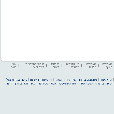
מאמרים
מאמרים
פיזיותרפיה
תוכנות
טיפול בהפרעות
צור
חינוך
כללים
פרטית
לימוד
קשב וריכוז
קשר
|
|
|
|
עזרי לימוד
מחשבים בחינוך
ציוד עזרה ראשונה
קורס עזרה ראשונה
טיפול בעזרת בעלי
|
|
|
|
טיפול בהפרעת קשב
ספרי לימוד משומשים
אבטחת טיולים
תואר ראשון בחינוך
חינוך