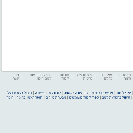
מאמרים
מאמרים
פיזיותרפיה
תוכנות
טיפול בהפרעות
צור
חינוך
כללים
פרטית
לימוד
קשב וריכוז
קשר
|
|
|
|
עזרי לימוד
מחשבים בחינוך
ציוד עזרה ראשונה
קורס עזרה ראשונה
טיפול בעזרת בעלי
|
|
|
|
טיפול בהפרעת קשב
ספרי לימוד משומשים
אבטחת טיולים
תואר ראשון בחינוך
חינוך