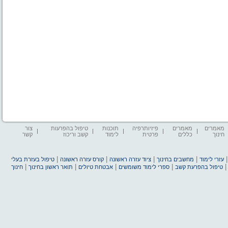
מאמרים
מאמרים
פיזיותרפיה
תוכנות
טיפול בהפרעות
צור
חינוך
כללים
פרטית
לימוד
קשב וריכוז
קשר
|
|
|
|
עזרי לימוד
מחשבים בחינוך
ציוד עזרה ראשונה
קורס עזרה ראשונה
טיפול בעזרת בעלי
|
|
|
|
טיפול בהפרעת קשב
ספרי לימוד משומשים
אבטחת טיולים
תואר ראשון בחינוך
חינוך