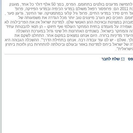
פרס רוטשילד של קרן יד הנדיב הוענק אתמול, יום א', במשכן הכנסת לחמישה מדענים בולטים בתחומם. הפרס, בסך 50 אלף דולר כל אחד, מוענק
כאות הוקרה לעבודה מחקרית יוצאת דופן ומקורית. הזוכים בפרס לשנת 2011 הם: פרופסור רפאל משולם במדעי הכימיה ובמדעי הפיזיקה, פרופ'
' חיים סידר במדעי החיים, פרופ' גיל קלעי במתמטיקה. שר החינוך, גדעון סער ,
תחומם. הזוכים כאן הערב מייצגים טוב יותר מכל הגדרה את משמעותה של
ובהק במצוינות ובאיכות ההון האנושי שלנו. למדינת ישראל אין את הפריבילגיה לא
ושמירה על מעמדנו בחזית המחקר העולמי ואף חיזוקו – הן תנאי להבטחת עתיד
ה והמחקר בישראל. בשנתיים האחרונות חל שינוי גדול במערכת ההשכלה
היעדר מדיניות ברורה. היום אנחנו נמצאים במקום אחר. התחלנו לשקם את
ואולם - יש לנו עוד עבודה רבה. אנחנו בתחילת הדרך". ההשכלה הגבוהה היא
של ישראל ביחס למדינות באזור ובעולם וביכולתה להתחרות בהן ולזכות ביתרון
ישראלית".
פס
שלח לחבר