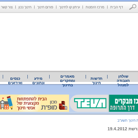
דף הבית
מרכז הזמנות
עיתון קו לחינוך
פורום חינוך
חינוך נכון
צור קשר
שולחן
מאמרים
חדשות
מידע
כנסים
העבודה
ומחקרים
חינוך
ונתונים
ואירועים
למנהל
בחינוך
 חינוך תשע"ב
19.4.20