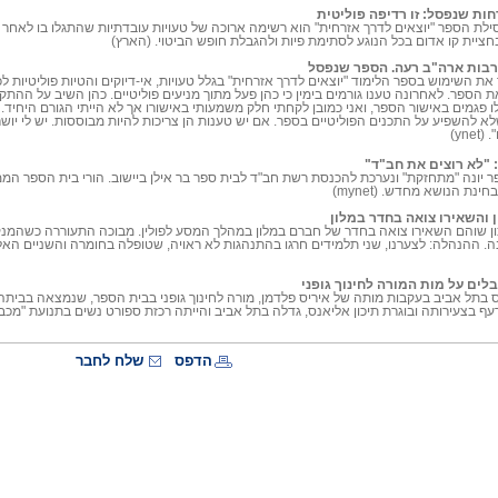
ות שנפסל: זו רדיפה פוליטית
ילת הספר "יוצאים לדרך אזרחית" הוא רשימה ארוכה של טעויות עובדתיות שהתגלו בו לאחר 
בחציית קו אדום בכל הנוגע לסתימת פיות ולהגבלת חופש הביטוי. (הארץ)
רבות ארה"ב רעה. הספר שנפסל
ת השימוש בספר הלימוד "יוצאים לדרך אזרחית" בגלל טעויות, אי-דיוקים והטיות פוליטיות ל
 הספר. לאחרונה טענו גורמים בימין כי כהן פעל מתוך מניעים פוליטיים. כהן השיב על ההתקפ
פגמים באישור הספר, ואני כמובן לקחתי חלק משמעותי באישורו אך לא הייתי הגורם היחיד. 
לא להשפיע על התכנים הפוליטיים בספר. אם יש טענות הן צריכות להיות מבוססות. יש לי יוש
yn)
 "לא רוצים את חב"ד"
ר יונה "מתחזקת" ונערכת להכנסת רשת חב"ד לבית ספר בר אילן ביישוב. הורי בית הספר המ
ינת הנושא מחדש. (mynet)
ן והשאירו צואה בחדר במלון
ון שוהם השאירו צואה בחדר של חברם במלון במהלך המסע לפולין. מבוכה התעוררה כשהמנקות
. ההנהלה: לצערנו, שני תלמידים חרגו בהתנהגות לא ראויה, שטופלה בחומרה והשניים האל
לים על מות המורה לחינוך גופני
 בתל אביב בעקבות מותה של איריס פלדמן, מורה לחינוך גופני בבית הספר, שנמצאה בביתה 
דורעף בצעירותה ובוגרת תיכון אליאנס, גדלה בתל אביב והייתה רכזת ספורט נשים בתנועת "מ
הדפס
שלח לחבר