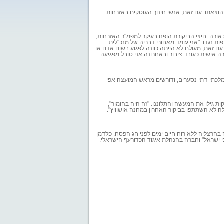
הוצאתו. עם זאת, אנשי חינוך העוסקים באזרחות
כאורה. חיצי הביקורת הופנו בעיקר למפמ"ר האזרחות,
ות נגדו: "אני עומד מאחורי דבריה של מנכ"לית
עם זאת, מעולם לא הייתה כוונה לפגוע בשום אדם או
רה אישית כעובד ציבור ובאחרונה אני סובל מפגיעה
מלכתי-דתי נסערים, ודורשים מראש המועצה אפי
 גילו את המעשה והתלוננו. "זה היה בהומור",
ה לא השתתפו בביקור האחרון במחנה אושוויץ".
בהרצליה ללא רוח חיים ימים לפני חג הפסח. פלדמן
כבי ישראל" וחברה בהנהלת איגוד הכדורעף הישראלי.