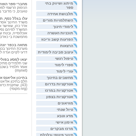
מיתוג ושיווק בתי
מחברי ספר האזרח
ספר
הנימוק הרשמי לפס
טוענים, כי מדובר 
תלבושת אחידה
עלו בגלל כסף, ת
השתלמויות מורים
משרד החינוך אסר א
אדר כהן, שאישר את
לימודי חינוך
המשרד לפיהם נפלו 
תוכניות העשרה
אוכלוסייה, ובטח ש
מתמשכת בי כאדם". (et
הפרעות קשב וריכוז
מחאה בכפר יונה:
הרצאות
מערכת החינוך בכפ
עיצוב סביבה לימודית
דרעי לקיים ועדה לבח
טיפול רגשי
יצאו למסע בפולי
שני תלמידים מתיכ
ספרי לימוד
אומר תלמיד בשכבה
(mynet)
עזרי לימוד
מחשבים בחינוך
בתיכון אליאנס אב
הלם בתיכון אליאנס
אטרקציות בדרום
(43), שחקנית כ
(nrg מקומי)
אטרקציות במרכז
אטרקציות בצפון
מוזיאונים
טיול שנתי
מדע וטבע
אימון אישי
מרכז מבקרים
חינוך פיננסי וכלכלת