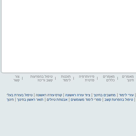
מאמרים
מאמרים
פיזיותרפיה
תוכנות
טיפול בהפרעות
צור
חינוך
כללים
פרטית
לימוד
קשב וריכוז
קשר
|
|
|
|
עזרי לימוד
מחשבים בחינוך
ציוד עזרה ראשונה
קורס עזרה ראשונה
טיפול בעזרת בעלי
|
|
|
|
טיפול בהפרעת קשב
ספרי לימוד משומשים
אבטחת טיולים
תואר ראשון בחינוך
חינוך