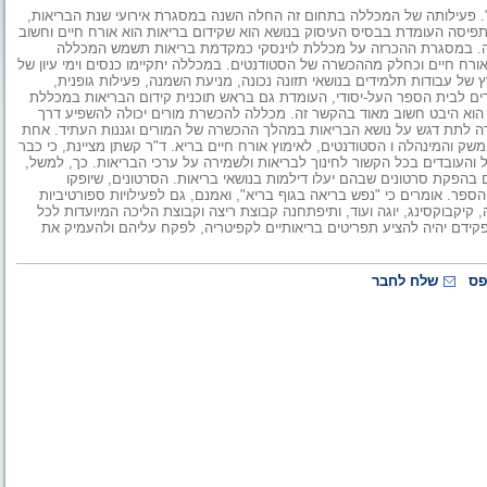
". פעילותה של המכללה בתחום זה החלה השנה במסגרת אירועי שנת הבריאות,
פיסה העומדת בבסיס העיסוק בנושא הוא שקידום בריאות הוא אורח חיים וחשוב
. במסגרת ההכרזה על מכללת לוינסקי כמקדמת בריאות תשמש המכללה
רח חיים וכחלק מההכשרה של הסטודנטים. במכללה יתקיימו כנסים וימי עיון של
 של עבודות תלמידים בנושאי תזונה נכונה, מניעת השמנה, פעילות גופנית,
ורים לבית הספר העל-יסודי, העומדת גם בראש תוכנית קידום הבריאות במכללת
אות הוא היבט חשוב מאוד בהקשר זה. מכללה להכשרת מורים יכולה להשפיע דרך
ידה לתת דגש על נושא הבריאות במהלך ההכשרה של המורים וגננות העתיד. אחת
שק והמינהלה ו הסטודנטים, לאימוץ אורח חיים בריא. ד"ר קשתן מציינת, כי כבר
העובדים בכל הקשור לחינוך לבריאות ולשמירה על ערכי הבריאות. כך, למשל,
בהפקת סרטונים שבהם יעלו דילמות בנושאי בריאות. הסרטונים, שיופקו
ר. אומרים כי "נפש בריאה בגוף בריא", ואמנם, גם לפעילויות ספורטיביות
 קיקבוקסינג, יוגה ועוד, ותיפתחנה קבוצת ריצה וקבוצת הליכה המיועדות לכל
פקידם יהיה להציע תפריטים בריאותיים לקפיטריה, לפקח עליהם ולהעמיק את
פס
שלח לחבר