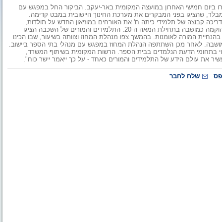
קרו ביום חמישי האחרון במועצה המקומית באר-יעקב. הביקור החל במפגש עם
ימבלר, שהציגו בפני המבקרים את מערכת החינוך היישובית במבט קדימה.
ריכה קבוצה של תלמידי כיתה ח' את האורחים במוזיאון החדש על תולדות,
היישוב - בית ראשונים. במוזיאון מונצחת ההיסטוריה של באר יעקב שהוקמה כמושבה בתחילת המאה ה-20. התלמידים והמורים של השכבה הציגו
נחיית המורה לאומנות. בהמשך צפו מנהלת המחוז וצוותה בשיעור, שבו הכינו
המושבה. לאחר מכן השתתפה הנהלת המחוז במפגש עם מנהלי בתי הספר ביישוב.
ביטוי בתחומי הדעת הנלמדים בבית הספר. הרשות המקומית בשיתוף המשרד,
ר את עולם הידע של התלמידים והמורים כאחד - על כך ייאמר יישר כוח".
פס
שלח לחבר