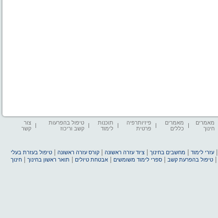
מאמרים
מאמרים
פיזיותרפיה
תוכנות
טיפול בהפרעות
צור
חינוך
כללים
פרטית
לימוד
קשב וריכוז
קשר
|
|
|
|
עזרי לימוד
מחשבים בחינוך
ציוד עזרה ראשונה
קורס עזרה ראשונה
טיפול בעזרת בעלי
|
|
|
|
טיפול בהפרעת קשב
ספרי לימוד משומשים
אבטחת טיולים
תואר ראשון בחינוך
חינוך